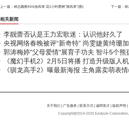
上一篇：
林志颖教Kimi放风筝 花1小时爬树“摘风筝”(图)
下一篇：
林
相关新闻
李靓蕾否认是王力宏歌迷：认识他好久了
央视网络春晚被评“新奇特” 尚雯婕黄绮珊
郭涛梅婷"父母爱情"展育子功夫 智斗5个熊
《魔幻手机2》2月5日将播 打造升级版人
《驯龙高手2》曝最新海报 主角露卖萌表情(
关于我们
|
广告服务
|
联系方式
|
诚聘英才
|
版权声明
|
Copyright@2014-2020 Eastyule Corporation,