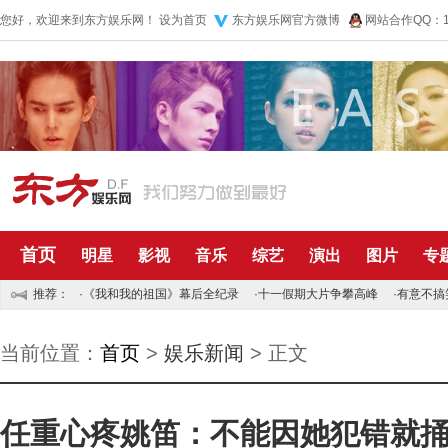
您好，欢迎来到东方娱乐网！
设为首页
东方娱乐网官方微博
网站合作QQ：10
首页
明星
影视
音乐
综艺
演出
图片
专
推荐：
·
《我和我的祖国》幕后全纪录
·
十一假期大片争攀高峰
·
有意不搞
当前位置：
首页
>
娱乐新闻
> 正文
任重心疼姚笛：不能因她犯错就捅刀