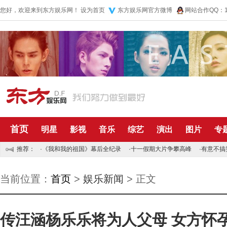
您好，欢迎来到东方娱乐网！
设为首页
东方娱乐网官方微博
网站合作QQ：10
首页
明星
影视
音乐
综艺
演出
图片
专
推荐：
·
《我和我的祖国》幕后全纪录
·
十一假期大片争攀高峰
·
有意不搞
当前位置：
首页
>
娱乐新闻
> 正文
传汪涵杨乐乐将为人父母 女方怀