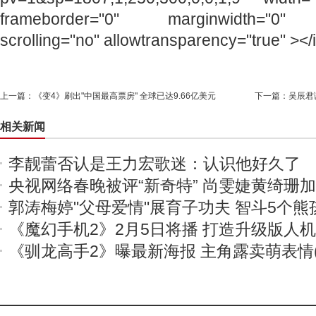
frameborder="0" marginwidth="0" m
scrolling="no" allowtransparency="true" ></
上一篇：
《变4》刷出"中国最高票房" 全球已达9.66亿美元
下一篇：
吴辰君
相关新闻
李靓蕾否认是王力宏歌迷：认识他好久了
央视网络春晚被评“新奇特” 尚雯婕黄绮珊
郭涛梅婷"父母爱情"展育子功夫 智斗5个熊
《魔幻手机2》2月5日将播 打造升级版人
《驯龙高手2》曝最新海报 主角露卖萌表情(