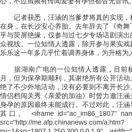
心，不过虽频有传闻爱妻有孕但都杳无音讯
记者获悉，汪涵的当爹梦将真的实现，
在身，在长沙安心养胎。去年辞去了《奇舞
乎与荧屏绝缘，仅参与过七夕专场话剧演出
众视线。一位知情人透露，除开参与果实戏
乐乐这一年多几乎忙着调养身体，为升格为
据湖南广电的一位知情人透露，目前杨
月，但为保孕期顺利，其谢绝所有公开活动
绝了不少外地活动，没有必要则不离开长沙
情侣档闯关秀《亲爱的加油》时曾力邀汪涵
身孕的原因最终未能成行。不过对此，汪涵
其口。 <iframe id="ac_im86_1807" nam
src="http://me.afp.chinanews.com/a.htm?
pv=1&sp=1807,1,250,300,0,0,1,9" width=