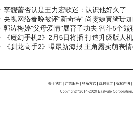
李靓蕾否认是王力宏歌迷：认识他好久了
央视网络春晚被评“新奇特” 尚雯婕黄绮珊
郭涛梅婷"父母爱情"展育子功夫 智斗5个熊
《魔幻手机2》2月5日将播 打造升级版人
《驯龙高手2》曝最新海报 主角露卖萌表情(
关于我们
|
广告服务
|
联系方式
|
诚聘英才
|
版权声明
|
Copyright@2014-2020 Eastyule Corporation,