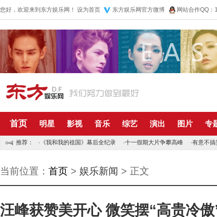
您好，欢迎来到东方娱乐网！
设为首页
东方娱乐网官方微博
网站合作QQ：10
首页
明星
影视
音乐
综艺
演出
图片
专
推荐：
·
《我和我的祖国》幕后全纪录
·
十一假期大片争攀高峰
·
有意不搞
当前位置：
首页
>
娱乐新闻
> 正文
汪峰获赞美开心 微笑摆“高贵冷傲”