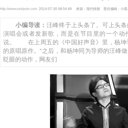
http://www.eastyule.com
2014-07-30 08:54:49 来源：现代快报 责任编辑：小
小编导读：
汪峰终于上头条了。可上头条
演唱会或者发新歌，而是在节目里的一个动
说。 在上周五的《中国好声音》里，杨坤说
的原唱原作。”之后，和杨坤同为导师的汪峰
眨眼的动作，网友们