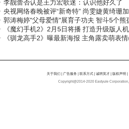
李靓蕾否认是王力宏歌迷：认识他好久了
央视网络春晚被评“新奇特” 尚雯婕黄绮珊
郭涛梅婷"父母爱情"展育子功夫 智斗5个熊
《魔幻手机2》2月5日将播 打造升级版人
《驯龙高手2》曝最新海报 主角露卖萌表情(
关于我们
|
广告服务
|
联系方式
|
诚聘英才
|
版权声明
|
Copyright@2014-2020 Eastyule Corporation,