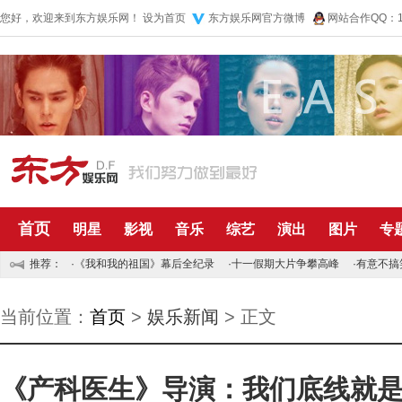
您好，欢迎来到东方娱乐网！
设为首页
东方娱乐网官方微博
网站合作QQ：10
首页
明星
影视
音乐
综艺
演出
图片
专
推荐：
·
《我和我的祖国》幕后全纪录
·
十一假期大片争攀高峰
·
有意不搞
当前位置：
首页
>
娱乐新闻
> 正文
《产科医生》导演：我们底线就