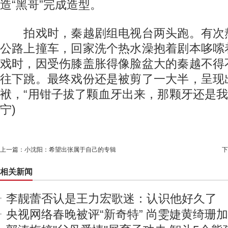
造“黑哥”完成造型。
拍戏时，秦越剧组电视台两头跑。有次
公路上撞车，回家洗个热水澡抱着剧本哆嗦
戏时，因受伤膝盖胀得像脸盆大的秦越不得
往下跳。最终戏份还是被剪了一大半，呈现
袱，“用钳子拔了颗血牙出来，那颗牙还是我
宁)
上一篇：
小沈阳：希望出张属于自己的专辑
下
相关新闻
李靓蕾否认是王力宏歌迷：认识他好久了
央视网络春晚被评“新奇特” 尚雯婕黄绮珊