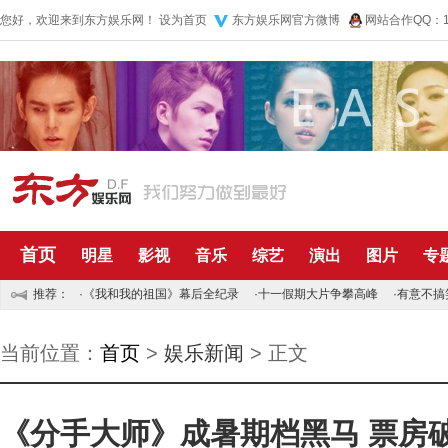
您好，欢迎来到东方娱乐网！
设为首页
东方娱乐网官方微博
网站合作QQ：10
首页
明星
影视
音乐
综艺
演出
图片
专
推荐：
·
《我和我的祖国》幕后全纪录
·
十一假期大片争攀高峰
·
有意不搞
当前位置：
首页
>
娱乐新闻
> 正文
《分手大师》成暑期档黑马 票房破