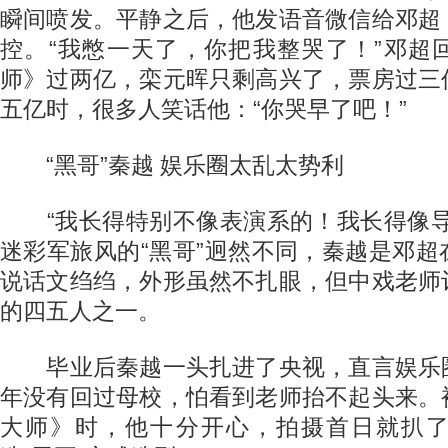
瞬间喷发。平静之后，他发语音微信给邓超
控。“我憋一天了，你把我整哭了！”邓超
师》过两亿，栾元晖只剩高兴了，票房过三
五亿时，很多人笑话他：“你哭早了吧！”
“黑哥”秦越 娱乐圈太乱太势利
“我长得特别不像表演系的！我长得像导
迷彩军旅风的“黑哥”迥然不同，秦越是邓
说话文绉绉，外形虽然不扎眼，但中戏老师
的四五人之一。
毕业后秦越一头扎进了央视，直言娱乐
年没有回过母校，怕看到老师抬不起头来。
大师》时，他十分开心，拍摄首日就扒