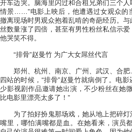
开车边哭。脑海里闪过和合租兄弟们三个人
情景……”电影上映后，他遭遇过女观众的
撤离现场时男观众抱着乱啃的奇葩经历。与
丝数量涨了四倍，甚至有男性粉丝私信示爱
他哭笑不得。
“排骨”赵曼竹 为广大女屌丝代言
郑州、杭州、南京、广州、武汉、合肥
四站的时候，“排骨”赵曼竹就病倒了。电
少影视剧作品邀请她出演，不少粉丝在她微
比电影里漂亮太多了！”
为了拍好扮鬼那场戏，她从地上把碎灯
嘴里，哪怕满嘴都是血。在她看来，演员都
自己的演员很难第一时间爱上角色，因为他