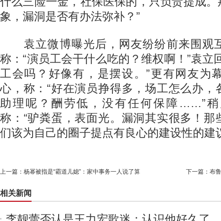
什么三险一金，社保医保的，只负责提成。
象，漏洞是否有办法弥补？”
袁立微博曝光后，网友纷纷前来围观互
称：“演员工会干什么吃的？维权啊！”袁立
工会吗？好像有，是摆设。”更有网友为
心，称：“好在演员挣得多，场工怎么办，
助理呢？酬劳低，没有任何保障……”
称：“驴粪蛋，表面光。漏洞其实很多！那
们该为自己的圈子提点有良心的建设性的建议
上一篇：
杨幂被指是“霸道儿媳”：家中事务一人说了算
下一篇：
布鲁
相关新闻
李靓蕾否认是王力宏歌迷：认识他好久了