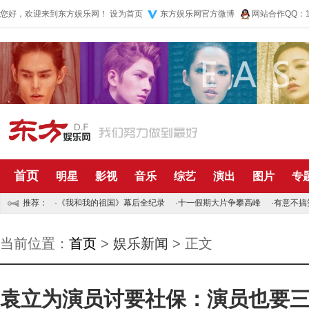
您好，欢迎来到东方娱乐网！
设为首页
东方娱乐网官方微博
网站合作QQ：10
首页
明星
影视
音乐
综艺
演出
图片
专
推荐：
·
《我和我的祖国》幕后全纪录
·
十一假期大片争攀高峰
·
有意不搞
当前位置：
首页
>
娱乐新闻
> 正文
袁立为演员讨要社保：演员也要