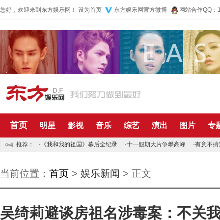
您好，欢迎来到东方娱乐网！
设为首页
东方娱乐网官方微博
网站合作QQ：10
首页
明星
影视
音乐
综艺
演出
图片
专
推荐：
·
《我和我的祖国》幕后全纪录
·
十一假期大片争攀高峰
·
有意不搞
当前位置：
首页
>
娱乐新闻
> 正文
吴绮莉避谈房祖名涉毒案：不关