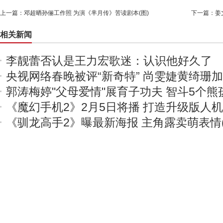
上一篇：
邓超晒孙俪工作照 为演《芈月传》苦读剧本(图)
下一篇：
姜
相关新闻
李靓蕾否认是王力宏歌迷：认识他好久了
央视网络春晚被评“新奇特” 尚雯婕黄绮珊
郭涛梅婷"父母爱情"展育子功夫 智斗5个熊
《魔幻手机2》2月5日将播 打造升级版人
《驯龙高手2》曝最新海报 主角露卖萌表情(