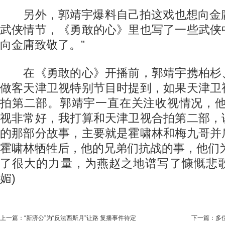
另外，郭靖宇爆料自己拍这戏也想向金庸先
武侠情节，《勇敢的心》里也写了一些武侠
向金庸致敬了。”
在《勇敢的心》开播前，郭靖宇携柏杉
做客天津卫视特别节目时提到，如果天津卫
拍第二部。郭靖宇一直在关注收视情况，他
视非常好，我打算和天津卫视合拍第二部，
的那部分故事，主要就是霍啸林和梅九哥并
霍啸林牺牲后，他的兄弟们抗战的事，他们为
了很大的力量，为燕赵之地谱写了慷慨悲歌
媚)
上一篇：
“新济公”为“反法西斯月”让路 复播事件待定
下一篇：
多