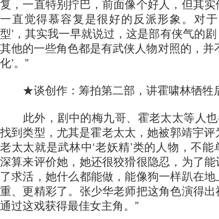
复，一直特别拧巴，前面像个好人，但其实
一直觉得慕容复是很好的反派形象。对于
型’，其实我一早就说过，这是部有侠气的
其他的一些角色都是有武侠人物对照的，并
化’。”
★谈创作：筹拍第二部，讲霍啸林牺牲
此外，剧中的梅九哥、霍老太太等人也都
找到类型，尤其是霍老太太，她被郭靖宇评为
老太太就是武林中‘老妖精’类的人物，不
深算来评价她，她还很狡猾很隐忍，为了能
了求活，她什么都能做，能像狗一样趴在地
重、更精彩了。张少华老师把这角色演得出
通过这戏获得最佳女主角。”