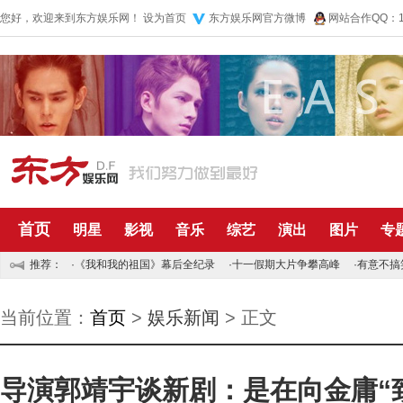
您好，欢迎来到东方娱乐网！
设为首页
东方娱乐网官方微博
网站合作QQ：10
首页
明星
影视
音乐
综艺
演出
图片
专
推荐：
·
《我和我的祖国》幕后全纪录
·
十一假期大片争攀高峰
·
有意不搞
当前位置：
首页
>
娱乐新闻
> 正文
导演郭靖宇谈新剧：是在向金庸“致