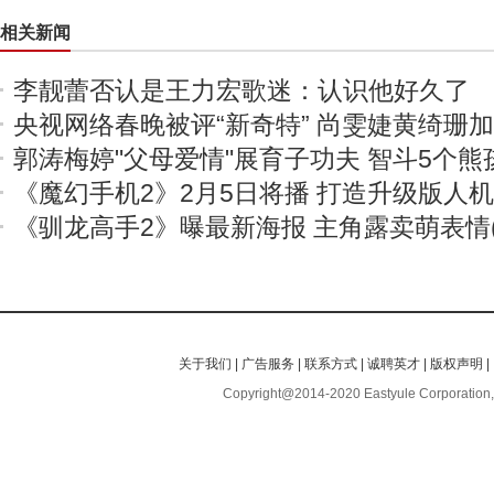
相关新闻
李靓蕾否认是王力宏歌迷：认识他好久了
央视网络春晚被评“新奇特” 尚雯婕黄绮珊
郭涛梅婷"父母爱情"展育子功夫 智斗5个熊
《魔幻手机2》2月5日将播 打造升级版人
《驯龙高手2》曝最新海报 主角露卖萌表情(
关于我们
|
广告服务
|
联系方式
|
诚聘英才
|
版权声明
|
Copyright@2014-2020 Eastyule Corporation,