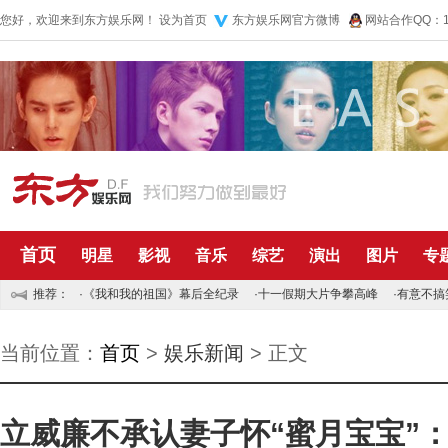
您好，欢迎来到东方娱乐网！
设为首页
东方娱乐网官方微博
网站合作QQ：10
首页
明星
影视
音乐
综艺
演出
图片
专
推荐：
·
《我和我的祖国》幕后全纪录
·
十一假期大片争攀高峰
·
有意不搞
当前位置：
首页
>
娱乐新闻
> 正文
立威廉不承认妻子怀“蜜月宝宝”