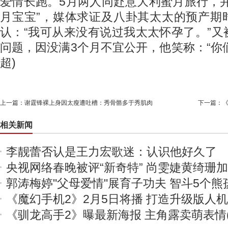
爱情长跑。5月两人同赴意大利蜜月旅行，
月宝宝”，媒体求证及八卦其太太的预产期
认：“我可从来没有说过我太太怀孕了。”
问题，因没满3个月不宜公开，他笑称：“你们猜
超)
上一篇：
谢霆锋裸上身因太瘦遭吐槽：秀骨骼多于秀肌肉
下一篇：
《
相关新闻
李靓蕾否认是王力宏歌迷：认识他好久了
央视网络春晚被评“新奇特” 尚雯婕黄绮珊
郭涛梅婷"父母爱情"展育子功夫 智斗5个熊
《魔幻手机2》2月5日将播 打造升级版人
《驯龙高手2》曝最新海报 主角露卖萌表情(