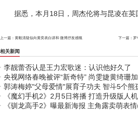
据悉，本月18日，周杰伦将与昆凌在英
上一篇：
黄毅清疑似向黄奕表白讲和 微博抒发感慨
下一篇：
罗
相关新闻
李靓蕾否认是王力宏歌迷：认识他好久了
央视网络春晚被评“新奇特” 尚雯婕黄绮珊
郭涛梅婷"父母爱情"展育子功夫 智斗5个熊
《魔幻手机2》2月5日将播 打造升级版人
《驯龙高手2》曝最新海报 主角露卖萌表情(