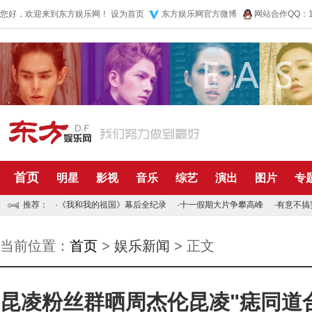
您好，欢迎来到东方娱乐网！
设为首页
东方娱乐网官方微博
网站合作QQ：10
首页
明星
影视
音乐
综艺
演出
图片
专
推荐：
·
《我和我的祖国》幕后全纪录
·
十一假期大片争攀高峰
·
有意不搞
当前位置：
首页
>
娱乐新闻
> 正文
昆凌粉丝群晒周杰伦昆凌"痣同道合