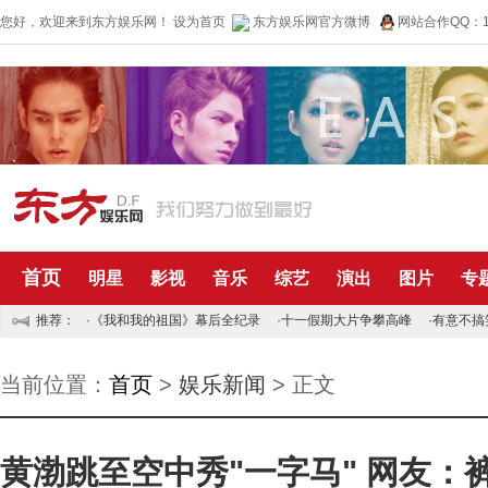
您好，欢迎来到东方娱乐网！
设为首页
东方娱乐网官方微博
网站合作QQ：10
首页
明星
影视
音乐
综艺
演出
图片
专
推荐：
·
《我和我的祖国》幕后全纪录
·
十一假期大片争攀高峰
·
有意不搞
当前位置：
首页
>
娱乐新闻
> 正文
黄渤跳至空中秀"一字马" 网友：