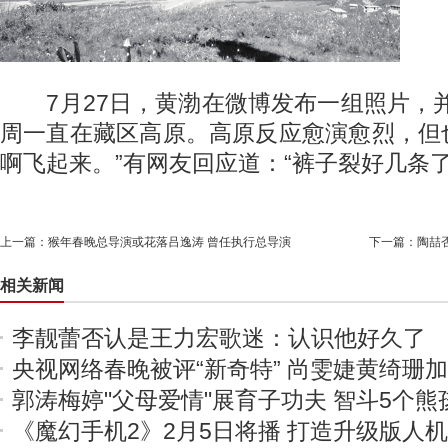
7月27日，黄渤在微博发布一组照片，并
周一直在藏区高原。高原反应愈演愈烈，但
啊飞起来。”有网友回应道：“裤子裂好几条
上一篇：
猴年春晚总导演或花落吕逸涛 曾任执行总导演
下一篇：
陶喆
相关新闻
李靓蕾否认是王力宏歌迷：认识他好久了
央视网络春晚被评“新奇特” 尚雯婕黄绮珊
郭涛梅婷"父母爱情"展育子功夫 智斗5个熊
《魔幻手机2》2月5日将播 打造升级版人