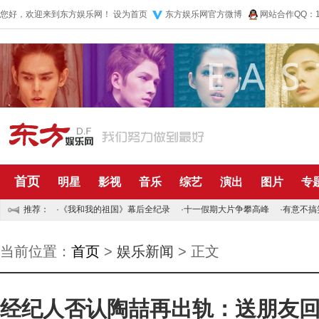
您好，欢迎来到东方娱乐网！
设为首页
东方娱乐网官方微博
网站合作QQ：10
首页
明星
影视
音乐
综艺
演出
图片
专
推荐：
·
《我和我的祖国》幕后全纪录
·
十一假期大片争攀高峰
·
有意不搞
当前位置：
首页
>
娱乐新闻
> 正文
经纪人否认陶喆再出轨：送朋友回家