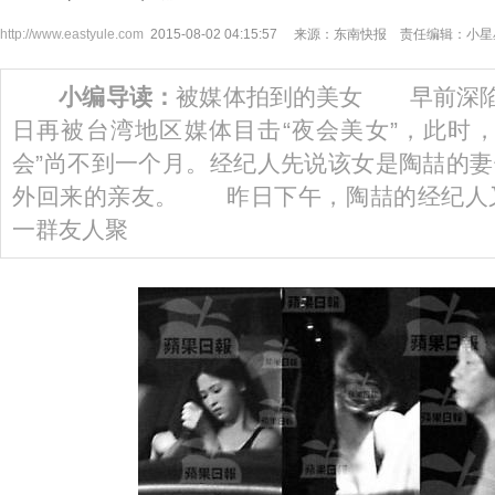
http://www.eastyule.com
2015-08-02 04:15:57 来源：东南快报 责任编辑：小
小编导读：
被媒体拍到的美女 早前深陷
日再被台湾地区媒体目击“夜会美女”，此时，
会”尚不到一个月。经纪人先说该女是陶喆的
外回来的亲友。 昨日下午，陶喆的经纪人又
一群友人聚