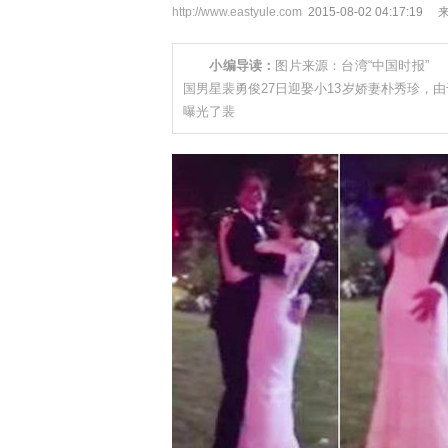
http://www.eastyule.com
2015-08-02 04:1
小编导读：
图片来源：台湾“中国时报” 
国男星裴勇俊27日迎娶小13岁娇妻朴秀珍，
曝光了裴