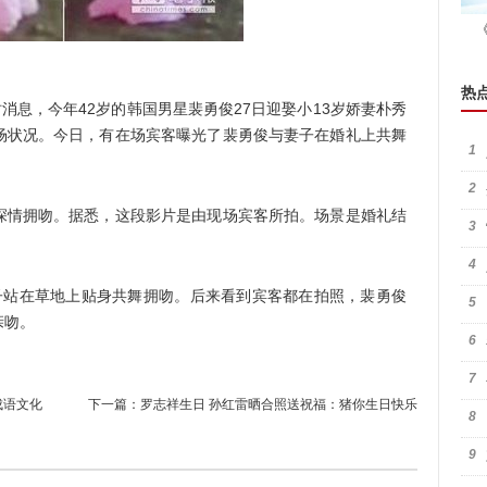
热
消息，今年42岁的韩国男星裴勇俊27日迎娶小13岁娇妻朴秀
场状况。今日，有在场宾客曝光了裴勇俊与妻子在婚礼上共舞
1
2
情拥吻。据悉，这段影片是由现场宾客所拍。场景是婚礼结
3
4
站在草地上贴身共舞拥吻。后来看到宾客都在拍照，裴勇俊
5
亲吻。
6
7
成语文化
下一篇：
罗志祥生日 孙红雷晒合照送祝福：猪你生日快乐
8
9