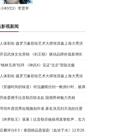
《小时代3》李贤宰
点影视新闻
人体彩绘·森罗万象彩绘艺术大师张淇淼上海大秀洪
荒宇宙
开启武侠文化营销 《剑王朝》驱动品牌价值新增长
“桃林兄弟”结拜 《神武4》见证“北京”登陆北极
人体彩绘·森罗万象彩绘艺术大师张淇淼上海大秀洪
荒宇宙
《穿越时间的味道》何泓姗模仿刘一帆倒计时，被调
侃“学人
乔政委携手比音勒芬联名款 国潮男神魅力亮相
寻找年度优秀短视频创作者,著名演员刘天池担任爱
奇艺号"奇
《跨界歌王》落幕丨比音勒芬杨烁用真挚歌声，实力
圈粉!
豆瓣评分8.5！泰国精品悬疑剧《血浓于水》12月26