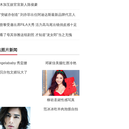
木加互娱官宣新人陈俊豪
“突破亦创造” 刘亦菲出任阿迪达斯最新品牌代言人
引爆
曾黎受邀出席FILA大秀 活力高马尾出镜俏皮感十足
看了母其弥雅这组剧照 才知道“龙女郎”当之无愧
点图片新闻
ngelababy 秀蛮腰
邓家佳美腿红唇冷艳
贝尔包文婧玩大了
柳岩圣诞性感写真
范冰冰吃羊肉泡馍自拍