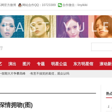
乐网官方微博
网站合作QQ：10723389
合作微信：linyikiki
艺
演出
图片
专题
明星公益
东方明星馆
滚动新
一假期大片争攀高峰
·
有意不搞笑的葛优，观众认吗
热
深情拥吻(图)
1