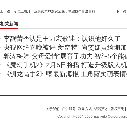
上一篇：
专访王珞丹：选男友太帅没安全感，希望找个百度百科
下一篇
相关新闻
李靓蕾否认是王力宏歌迷：认识他好久了
央视网络春晚被评“新奇特” 尚雯婕黄绮珊
郭涛梅婷"父母爱情"展育子功夫 智斗5个熊
《魔幻手机2》2月5日将播 打造升级版人
《驯龙高手2》曝最新海报 主角露卖萌表情(
关于我们
|
广告服务
|
联系方式
|
诚聘英才
|
版权声明
|
Copyright@2014-2020 Eastyule Corporation,