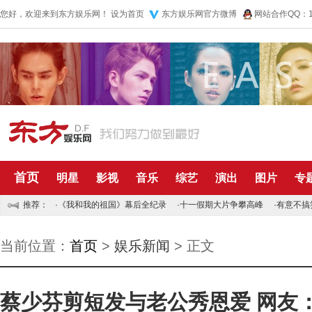
您好，欢迎来到东方娱乐网！
设为首页
东方娱乐网官方微博
网站合作QQ：10
首页
明星
影视
音乐
综艺
演出
图片
专
推荐：
·
《我和我的祖国》幕后全纪录
·
十一假期大片争攀高峰
·
有意不搞
当前位置：
首页
>
娱乐新闻
> 正文
蔡少芬剪短发与老公秀恩爱 网友：