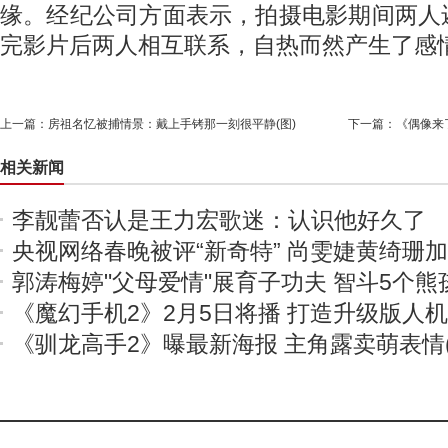
缘。经纪公司方面表示，拍摄电影期间两人
完影片后两人相互联系，自热而然产生了感
上一篇：
房祖名忆被捕情景：戴上手铐那一刻很平静(图)
下一篇：
《偶像来
相关新闻
李靓蕾否认是王力宏歌迷：认识他好久了
央视网络春晚被评“新奇特” 尚雯婕黄绮珊
郭涛梅婷"父母爱情"展育子功夫 智斗5个熊
《魔幻手机2》2月5日将播 打造升级版人
《驯龙高手2》曝最新海报 主角露卖萌表情(