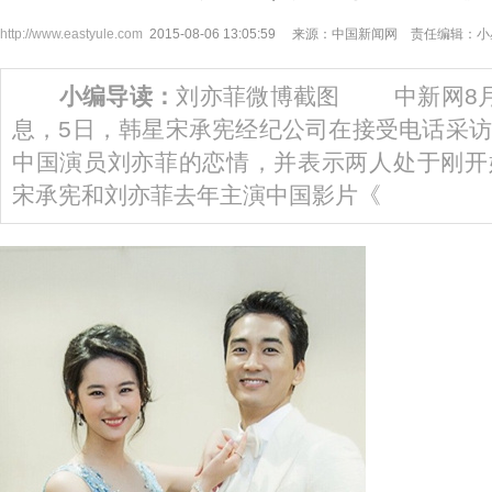
http://www.eastyule.com
2015-08-06 13:05:59 来源：中国新闻网 责任编辑：
小编导读：
刘亦菲微博截图 中新网8月5
息，5日，韩星宋承宪经纪公司在接受电话采
中国演员刘亦菲的恋情，并表示两人处于
宋承宪和刘亦菲去年主演中国影片《