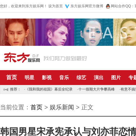
您好，欢迎来到东方娱乐网！
设为首页
东方娱乐网官方微博
网站合作QQ：10
首页
明星
影视
音乐
综艺
演出
图片
专
推荐：
·
《我和我的祖国》幕后全纪录
·
十一假期大片争攀高峰
·
有意不搞
当前位置：
首页
>
娱乐新闻
> 正文
韩国男星宋承宪承认与刘亦菲恋情 