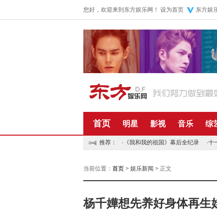
您好，欢迎来到东方娱乐网！
设为首页
东方娱
首页
明星
影视
音乐
综
推荐：
·
《我和我的祖国》幕后全纪录
·
十
当前位置：
首页
>
娱乐新闻
> 正文
杨千嬅想先养好身体再生娃