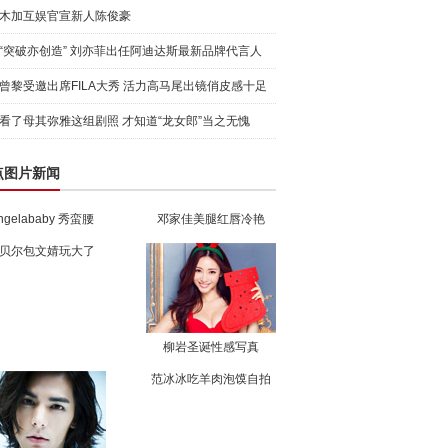
木加互娱官宣新人陈俊豪
“突破亦创造” 刘亦菲出任阿迪达斯最新品牌代言人
引爆
曾黎受邀出席FILA大秀 活力高马尾出镜俏皮感十足
看了母其弥雅这组剧照 才知道“龙女郎”当之无愧
点图片新闻
ngelababy 秀蛮腰
邓家佳美腿红唇冷艳
贝尔包文婧玩大了
柳岩圣诞性感写真
范冰冰吃羊肉泡馍自拍