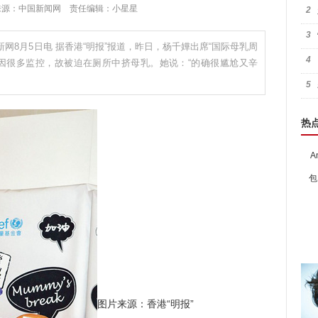
8:07 来源：中国新闻网 责任编辑：小星星
2
3
网8月5日电 据香港“明报”报道，昨日，杨千嬅出席“国际母乳周
4
，因很多监控，故被迫在厕所中挤母乳。她说：“的确很尴尬又辛
5
热
A
包
图片来源：香港“明报”