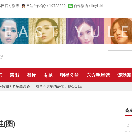
乐网官方微博
网站合作QQ：10723389
合作微信：linyikiki
艺
演出
图片
专题
明星公益
东方明星馆
滚动新
一假期大片争攀高峰
·
有意不搞笑的葛优，观众认吗
热
(图)
1