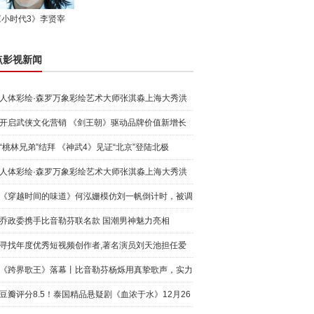
《小时代3》李贤宰
点影视新闻
人体彩绘·森罗万象彩绘艺术大师张淇淼上海大秀洪
荒宇宙
开启武侠文化营销 《剑王朝》驱动品牌价值新增长
“桃林兄弟”结拜 《神武4》见证“北京”登陆北极
人体彩绘·森罗万象彩绘艺术大师张淇淼上海大秀洪
荒宇宙
《穿越时间的味道》何泓姗模仿刘一帆倒计时，被调
侃“学人
乔政委携手比音勒芬联名款 国潮男神魅力亮相
寻找年度优秀短视频创作者,著名演员刘天池担任爱
奇艺号"奇
《跨界歌王》落幕丨比音勒芬杨烁用真挚歌声，实力
圈粉!
豆瓣评分8.5！泰国精品悬疑剧《血浓于水》12月26