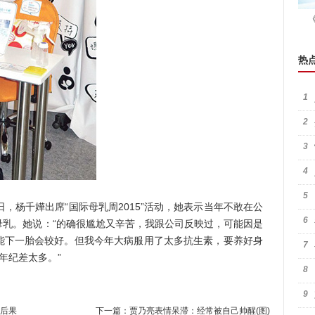
热
1
2
3
4
5
，杨千嬅出席“国际母乳周2015”活动，她表示当年不敢在公
6
母乳。她说：“的确很尴尬又辛苦，我跟公司反映过，可能因是
能下一胎会较好。但我今年大病服用了太多抗生素，要养好身
7
s年纪差太多。”
8
9
后果
下一篇：
贾乃亮表情呆滞：经常被自己帅醒(图)