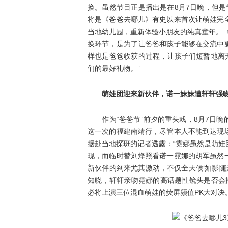
换。虽然节目正是播出是在8月7日晚，但
将是《爸爸去哪儿》有史以来首次让萌娃完
当地幼儿园，重新体验小朋友的纯真童年。
换环节，是为了让爸爸和孩子能够在交流中
样也是爸爸收获的过程，让孩子们短暂地离
们的最好礼物。”
萌娃团迎来新伙伴，诺一妹妹遭轩轩强
作为“爸爸节”前夕的重头戏，8月7日晚
这一次的福建南靖行，尽管本人不能到达现
据赴当地探班的记者透露：“霓娜虽然是萌
现，而临时替刘烨照看诺一霓娜的胡军虽然
新伙伴的到来尤其激动，不仅全天候‘如影随
知晓，轩轩亲吻霓娜的高话题性镜头是否会
必将上演三位混血萌娃的荧屏颜值PK大对决。