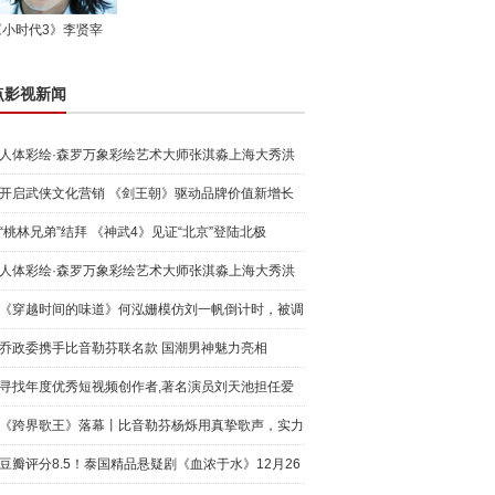
《小时代3》李贤宰
点影视新闻
人体彩绘·森罗万象彩绘艺术大师张淇淼上海大秀洪
荒宇宙
开启武侠文化营销 《剑王朝》驱动品牌价值新增长
“桃林兄弟”结拜 《神武4》见证“北京”登陆北极
人体彩绘·森罗万象彩绘艺术大师张淇淼上海大秀洪
荒宇宙
《穿越时间的味道》何泓姗模仿刘一帆倒计时，被调
侃“学人
乔政委携手比音勒芬联名款 国潮男神魅力亮相
寻找年度优秀短视频创作者,著名演员刘天池担任爱
奇艺号"奇
《跨界歌王》落幕丨比音勒芬杨烁用真挚歌声，实力
圈粉!
豆瓣评分8.5！泰国精品悬疑剧《血浓于水》12月26