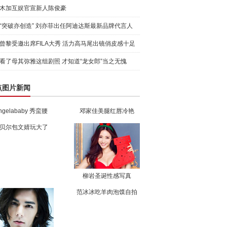
木加互娱官宣新人陈俊豪
“突破亦创造” 刘亦菲出任阿迪达斯最新品牌代言人
引爆
曾黎受邀出席FILA大秀 活力高马尾出镜俏皮感十足
看了母其弥雅这组剧照 才知道“龙女郎”当之无愧
点图片新闻
ngelababy 秀蛮腰
邓家佳美腿红唇冷艳
贝尔包文婧玩大了
柳岩圣诞性感写真
范冰冰吃羊肉泡馍自拍