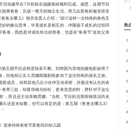
是节目拍摄早在7月初就在福建南靖顺利完成。据悉，这期节目
全脱离爸爸，完成一整天的独立生活。而几位星爸则被安排至
《爸爸去哪儿》相关负责人介绍：“设计这样一次特殊的角色互
更好的换位思考，毕竟成长是相互的，伴随孩子成长的过程同
热
开爸爸，既然是对成长给出的答卷，也是在“爸爸节”送给父亲
1
2
吻
3
的第五期节目必然是惊喜不断。刘烨因为异地拍摄电影缺席了
4
场，但他却让女儿霓娜跟随剧组参加了这次特殊的成长之旅。
5
娃团新成员，却和其他几位小伙伴互动亲密，丝毫没有认生的表
一爸带三娃，却显得相当轻松，更有意思的时，胖轩对于这位
6
形’，而且还主动亲吻霓娜。”当然，节目的后期剪辑情况尚未
7
播出还是未知数，但可以肯定的是：第五期《爸爸去哪儿3》
”
8
9