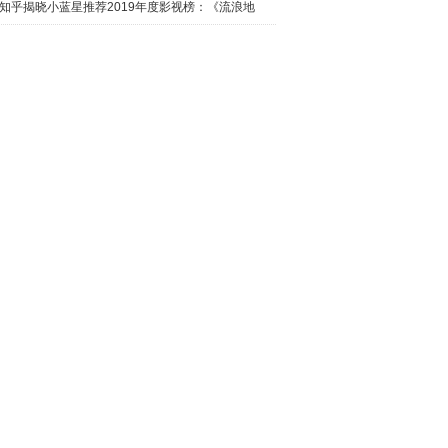
日西瓜视
知乎揭晓小蓝星推荐2019年度影视榜：《流浪地
球》最热