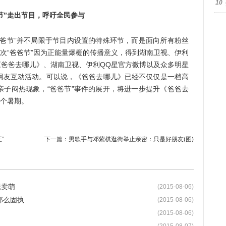
10
节”走出节目，呼吁全民参与
节”并不局限于节目内设置的特殊环节，而是面向所有粉丝
此次“爸爸节”因为正能量爆棚的传播意义，得到湖南卫视、伊利
《爸爸去哪儿》、湖南卫视、伊利QQ星官方微博以及众多明星
和网友互动活动。可以说，《爸爸去哪儿》已经不仅仅是一档高
亲子闷热现象，“爸爸节”事件的展开，将进一步提升《爸爸去
整个暑期。
”
下一篇：
男歌手与邓紫棋逛街举止亲密：只是好朋友(图)
腿卖萌
(2015-08-06)
那么固执
(2015-08-06)
(2015-08-06)
(2015-08-07)