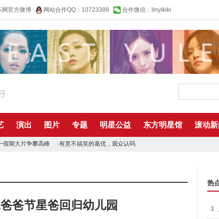
乐网官方微博
网站合作QQ：10723389
合作微信：linyikiki
艺
演出
图片
专题
明星公益
东方明星馆
滚动新
一假期大片争攀高峰
·
有意不搞笑的葛优，观众认吗
热
殊爸爸节星爸回归幼儿园
1