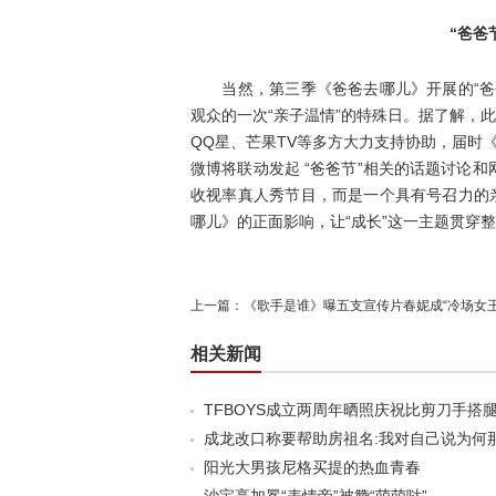
“爸爸
当然，第三季《爸爸去哪儿》开展的“爸爸
观众的一次“亲子温情”的特殊日。据了解，
QQ星、芒果TV等多方大力支持协助，届时
微博将联动发起 “爸爸节”相关的话题讨论
收视率真人秀节目，而是一个具有号召力的
哪儿》的正面影响，让“成长”这一主题贯穿
上一篇：
《歌手是谁》曝五支宣传片春妮成“冷场女王
相关新闻
TFBOYS成立两周年晒照庆祝比剪刀手搭
成龙改口称要帮助房祖名:我对自己说为何
阳光大男孩尼格买提的热血青春
沙宝亮加冕“表情帝”被赞“萌萌哒”