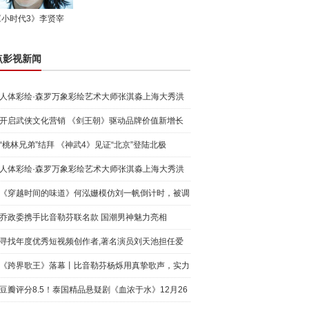
《小时代3》李贤宰
点影视新闻
人体彩绘·森罗万象彩绘艺术大师张淇淼上海大秀洪
荒宇宙
开启武侠文化营销 《剑王朝》驱动品牌价值新增长
“桃林兄弟”结拜 《神武4》见证“北京”登陆北极
人体彩绘·森罗万象彩绘艺术大师张淇淼上海大秀洪
荒宇宙
《穿越时间的味道》何泓姗模仿刘一帆倒计时，被调
侃“学人
乔政委携手比音勒芬联名款 国潮男神魅力亮相
寻找年度优秀短视频创作者,著名演员刘天池担任爱
奇艺号"奇
《跨界歌王》落幕丨比音勒芬杨烁用真挚歌声，实力
圈粉!
豆瓣评分8.5！泰国精品悬疑剧《血浓于水》12月26