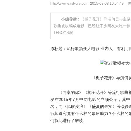
http://www.eastyule.com
2015-08-08 10:04
小编导读：
《栀子花开》导演何炅与主演
歌曲被改编成电影，已经让不少网友大吃一惊。
TFBOYS演
原标题：流行歌频变大电影 业内人：有利可
《栀子花开》导演何炅
《同桌的你》《栀子花开》等流行歌曲
发布2015年7月中旬电影的立项公示，其
名，而《风吹麦浪》《盛夏的果实》等众多新
行其道究竟有什么样的幕后助力？什么样的
们就此进行了解读。