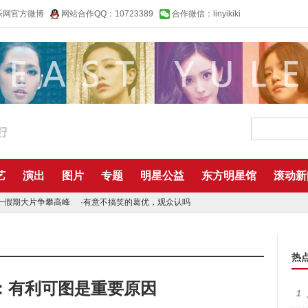
乐网官方微博
网站合作QQ：10723389
合作微信：linyikiki
艺
演出
图片
专题
明星公益
东方明星馆
滚动新
一假期大片争攀高峰
·
有意不搞笑的葛优，观众认吗
热
：有利可图是重要原因
1