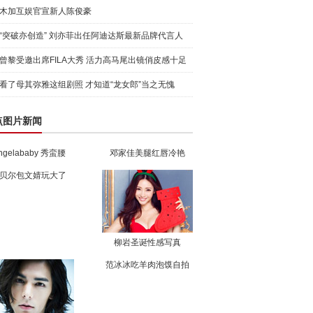
木加互娱官宣新人陈俊豪
“突破亦创造” 刘亦菲出任阿迪达斯最新品牌代言人
引爆
曾黎受邀出席FILA大秀 活力高马尾出镜俏皮感十足
看了母其弥雅这组剧照 才知道“龙女郎”当之无愧
点图片新闻
ngelababy 秀蛮腰
邓家佳美腿红唇冷艳
贝尔包文婧玩大了
柳岩圣诞性感写真
范冰冰吃羊肉泡馍自拍