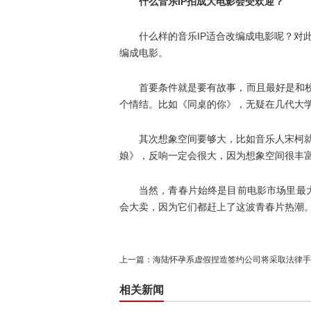
什么音乐IP拍成大电影会受欢迎？
什么样的音乐IP适合改编成电影呢？对此
编成电影。
首要条件就是要有故事，而且最好是和校
个情结。比如《同桌的你》，无疑在几代大
其次想象空间要够大，比如音乐人宋柯
娘》，反响一定会很大，因为想象空间很丰富
当然，青春片始终是目前电影市场里最
会大卖，因为它们都赶上了这波青春片热潮
上一篇：
海陆怀孕系虚假捏造签约公司将采取法律手
相关新闻