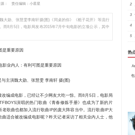
:49 来源： 责任编辑：小星星
2
3
魏大勋、张慧雯李南轩摄(图)《同桌的你》《栀子花开》等流行
4
而8月5日，电影局发布2015年7月中旬电影的立项公示，其中
5
图是重要原因
热
A
包
与主演魏大勋、张慧雯 李南轩 摄(图)
被改编成电影，已经让不少网友大吃一惊。而8月5日，电影局
中TFBOYS演唱的热门歌曲《青春修炼手册》也成为了新的片
老歌曲也都加入流行歌曲IP的庞大阵容当中。流行歌曲IP大
歌曲适合被改编成电影呢？昨天记者采访了相关业内人士，他