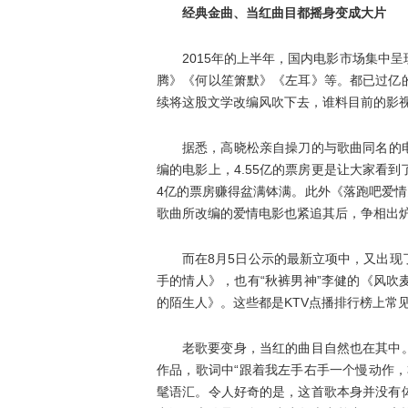
经典金曲、当红曲目都摇身变成大片
2015年的上半年，国内电影市场集中
腾》《何以笙箫默》《左耳》等。都已过亿
续将这股文学改编风吹下去，谁料目前的影视
据悉，高晓松亲自操刀的与歌曲同名的
编的电影上，4.55亿的票房更是让大家看
4亿的票房赚得盆满钵满。此外《落跑吧爱情
歌曲所改编的爱情电影也紧追其后，争相出
而在8月5日公示的最新立项中，又出
手的情人》，也有“秋裤男神”李健的《风
的陌生人》。这些都是KTV点播排行榜上常
老歌要变身，当红的曲目自然也在其中。
作品，歌词中“跟着我左手右手一个慢动作
髦语汇。令人好奇的是，这首歌本身并没有