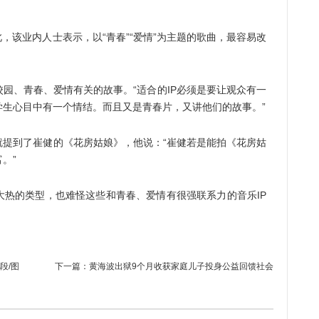
，该业内人士表示，以“青春”“爱情”为主题的歌曲，最容易改
园、青春、爱情有关的故事。“适合的IP必须是要让观众有一
学生心目中有一个情结。而且又是青春片，又讲他们的故事。”
就提到了崔健的《花房姑娘》，他说：“崔健若是能拍《花房姑
。”
大热的类型，也难怪这些和青春、爱情有很强联系力的音乐IP
。
段/图
下一篇：
黄海波出狱9个月收获家庭儿子投身公益回馈社会