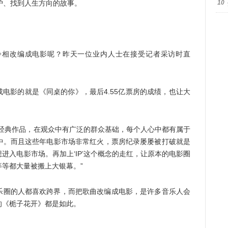
护、找到人生方向的故事。
10
争相改编成电影呢？昨天一位业内人士在接受记者采访时直
成电影的就是《同桌的你》，最后4.55亿票房的成绩，也让大
的经典作品，在观众中有广泛的群众基础，每个人心中都有属于
中。而且这些年电影市场非常红火，票房纪录屡屡被打破就是
进入电影市场。再加上‘IP’这个概念的走红，让原本的电影圈
等都大量被搬上大银幕。”
乐圈的人都喜欢跨界，而把歌曲改编成电影，是许多音乐人会
的《栀子花开》都是如此。