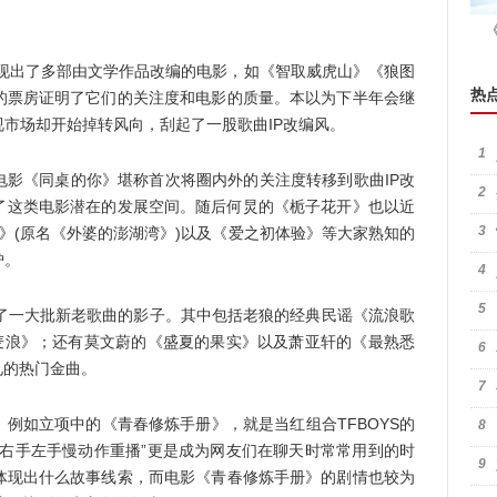
呈现出了多部由文学作品改编的电影，如《智取威虎山》《狼图
热
的票房证明了它们的关注度和电影的质量。本以为下半年会继
市场却开始掉转风向，刮起了一股歌曲IP改编风。
1
电影《同桌的你》堪称首次将圈内外的关注度转移到歌曲IP改
2
到了这类电影潜在的发展空间。随后何炅的《栀子花开》也以近
3
》(原名《外婆的澎湖湾》)以及《爱之初体验》等大家熟知的
炉。
4
5
现了一大批新老歌曲的影子。其中包括老狼的经典民谣《流浪歌
吹麦浪》；还有莫文蔚的《盛夏的果实》以及萧亚轩的《最熟悉
6
见的热门金曲。
7
例如立项中的《青春修炼手册》，就是当红组合TFBOYS的
8
，右手左手慢动作重播”更是成为网友们在聊天时常常用到的时
9
体现出什么故事线索，而电影《青春修炼手册》的剧情也较为