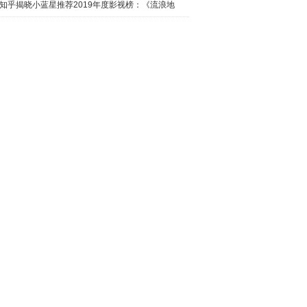
日西瓜视
知乎揭晓小蓝星推荐2019年度影视榜：《流浪地
球》最热