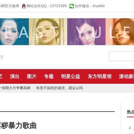
乐网官方微博
网站合作QQ：10723389
合作微信：linyikiki
艺
演出
图片
专题
明星公益
东方明星馆
滚动新
一假期大片争攀高峰
·
有意不搞笑的葛优，观众认吗
热
淫秽暴力歌曲
1