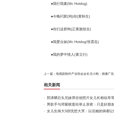
●我行我素(Mc Hotdog)
●今晚叼胶(鸠)你(黄秋生)
●你们这群狗(正黄旗组合)
●我爱台妹(Mc Hotdog/张震岳)
●我的梦中情人(黄立行)
上一篇：
电视剧制作产业协会会长尤小刚：插播广告
相关新闻
郭涛晒石头兄妹弹吉他照片女儿长相似哥哥(
男歌手与邓紫棋逛街举止亲密：只是好朋友(
女儿生病大S担忧想大哭：以后她的病都让