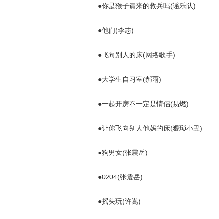
●你是猴子请来的救兵吗(谣乐队)
●他们(李志)
●飞向别人的床(网络歌手)
●大学生自习室(郝雨)
●一起开房不一定是情侣(易燃)
●让你飞向别人他妈的床(猥琐小丑)
●狗男女(张震岳)
●0204(张震岳)
●摇头玩(许嵩)