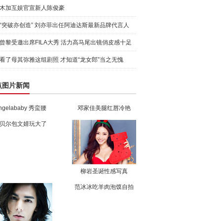
木加互娱官宣新人陈俊豪
“突破亦创造” 刘亦菲出任阿迪达斯最新品牌代言人
引爆
曾黎受邀出席FILA大秀 活力高马尾出镜俏皮感十足
看了母其弥雅这组剧照 才知道“龙女郎”当之无愧
点图片新闻
ngelababy 秀蛮腰
邓家佳美腿红唇冷艳
贝尔包文婧玩大了
柳岩圣诞性感写真
范冰冰吃羊肉泡馍自拍