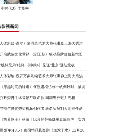
《小时代3》李贤宰
点影视新闻
人体彩绘·森罗万象彩绘艺术大师张淇淼上海大秀洪
荒宇宙
开启武侠文化营销 《剑王朝》驱动品牌价值新增长
“桃林兄弟”结拜 《神武4》见证“北京”登陆北极
人体彩绘·森罗万象彩绘艺术大师张淇淼上海大秀洪
荒宇宙
《穿越时间的味道》何泓姗模仿刘一帆倒计时，被调
侃“学人
乔政委携手比音勒芬联名款 国潮男神魅力亮相
寻找年度优秀短视频创作者,著名演员刘天池担任爱
奇艺号"奇
《跨界歌王》落幕丨比音勒芬杨烁用真挚歌声，实力
圈粉!
豆瓣评分8.5！泰国精品悬疑剧《血浓于水》12月26