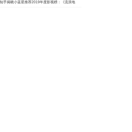
日西瓜视
知乎揭晓小蓝星推荐2019年度影视榜：《流浪地
球》最热