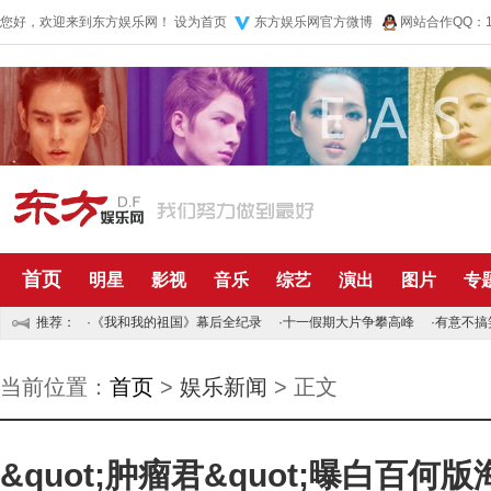
您好，欢迎来到东方娱乐网！
设为首页
东方娱乐网官方微博
网站合作QQ：10
首页
明星
影视
音乐
综艺
演出
图片
专
推荐：
·
《我和我的祖国》幕后全纪录
·
十一假期大片争攀高峰
·
有意不搞
当前位置：
首页
>
娱乐新闻
> 正文
&quot;肿瘤君&quot;曝白百