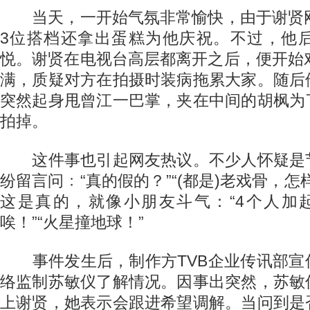
当天，一开始气氛非常愉快，由于谢贤刚
3位搭档还拿出蛋糕为他庆祝。不过，他
悦。谢贤在电视台高层都离开之后，便开始
满，质疑对方在拍摄时装病拖累大家。随后
突然起身甩曾江一巴掌，夹在中间的胡枫为
拍掉。
这件事也引起网友热议。不少人怀疑是
纷留言问﹕“真的假的？”“(都是)老戏骨，怎
这是真的，就像小朋友斗气：“4个人加起
唉！”“火星撞地球！”
事件发生后，制作方TVB企业传讯部宣
络监制苏敏仪了解情况。因事出突然，苏敏
上谢贤，她表示会跟进希望调解。当问到是