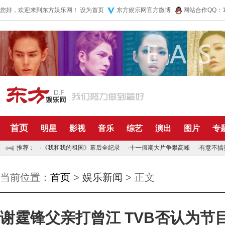
您好，欢迎来到东方娱乐网！
设为首页
东方娱乐网官方微博
网站合作QQ：10
首页
明星
影视
音乐
综艺
演出
图片
专
推荐：
·
《我和我的祖国》幕后全纪录
·
十一假期大片争攀高峰
·
有意不搞
当前位置：
首页
>
娱乐新闻
> 正文
谢霆锋父亲打曾江 TVB否认为节