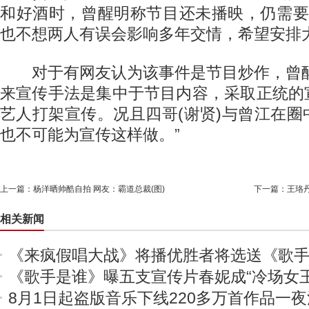
和好酒时，曾醒明称节目还未播映，仍需要
也不想两人有误会影响多年交情，希望安排
对于有网友认为该事件是节目炒作，曾醒明
来宣传手法是集中于节目内容，采取正统的
艺人打架宣传。况且四哥(谢贤)与曾江在
也不可能为宣传这样做。”
上一篇：
杨洋晒帅酷自拍 网友：霸道总裁(图)
下一篇：
王珞丹
相关新闻
《来疯假唱大战》将播优胜者将选送《歌
《歌手是谁》曝五支宣传片春妮成“冷场女王
8月1日起盗版音乐下线220多万首作品一