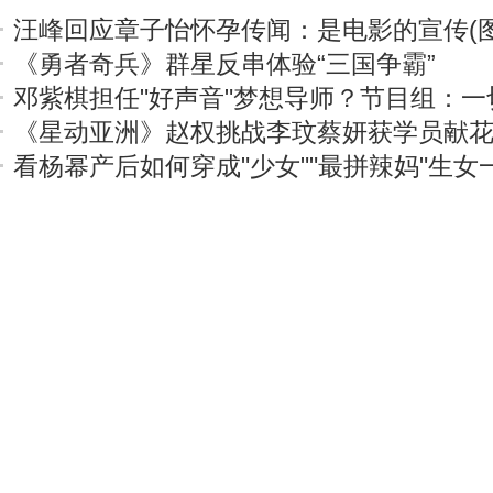
汪峰回应章子怡怀孕传闻：是电影的宣传(图
《勇者奇兵》群星反串体验“三国争霸”
邓紫棋担任"好声音"梦想导师？节目组：一
《星动亚洲》赵权挑战李玟蔡妍获学员献
看杨幂产后如何穿成"少女""最拼辣妈"生