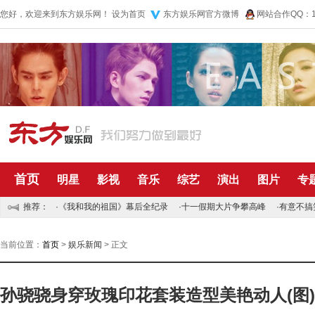
您好，欢迎来到东方娱乐网！
设为首页
东方娱乐网官方微博
网站合作QQ：10
首页
明星
影视
音乐
综艺
演出
图片
专
推荐：
·
《我和我的祖国》幕后全纪录
·
十一假期大片争攀高峰
·
有意不搞
当前位置：
首页
>
娱乐新闻
> 正文
孙骁骁身穿玫瑰印花套装造型美艳动人(图)