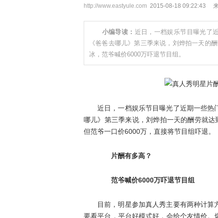
http://www.eastyule.com
2015-08-18 09:22
小编导读：
近日，一档娱乐节目曝光了
《爸爸去哪儿》第三季来说，刘烨拍一天的酬
冰，范爷喊价6000万吓退节目组。
近日，一档娱乐节目曝光了近期一些热
哪儿》第三季来说，刘烨拍一天的酬劳就达
但范爷一口价6000万，直接将节目组吓退。
片酬有多高？
范爷喊价6000万吓退节目组
目前，明星参加真人秀主要有两种计算
要看平台，平台好模式好，会给个友情价。