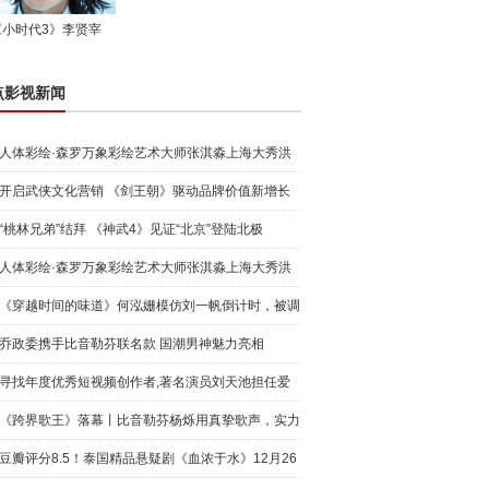
《小时代3》李贤宰
点影视新闻
人体彩绘·森罗万象彩绘艺术大师张淇淼上海大秀洪
荒宇宙
开启武侠文化营销 《剑王朝》驱动品牌价值新增长
“桃林兄弟”结拜 《神武4》见证“北京”登陆北极
人体彩绘·森罗万象彩绘艺术大师张淇淼上海大秀洪
荒宇宙
《穿越时间的味道》何泓姗模仿刘一帆倒计时，被调
侃“学人
乔政委携手比音勒芬联名款 国潮男神魅力亮相
寻找年度优秀短视频创作者,著名演员刘天池担任爱
奇艺号"奇
《跨界歌王》落幕丨比音勒芬杨烁用真挚歌声，实力
圈粉!
豆瓣评分8.5！泰国精品悬疑剧《血浓于水》12月26