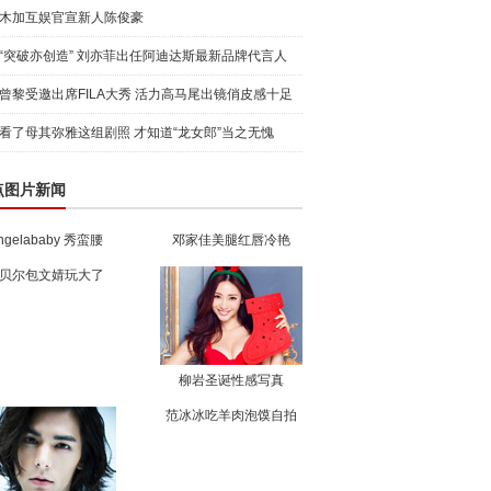
木加互娱官宣新人陈俊豪
“突破亦创造” 刘亦菲出任阿迪达斯最新品牌代言人
引爆
曾黎受邀出席FILA大秀 活力高马尾出镜俏皮感十足
看了母其弥雅这组剧照 才知道“龙女郎”当之无愧
点图片新闻
ngelababy 秀蛮腰
邓家佳美腿红唇冷艳
贝尔包文婧玩大了
柳岩圣诞性感写真
范冰冰吃羊肉泡馍自拍