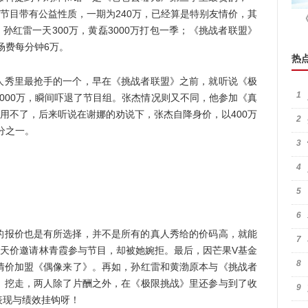
与节目带有公益性质，一期为240万，已经算是特别友情价，其
孙红雷一天300万，黄磊3000万打包一季；《挑战者联盟》
场费每分钟6万。
热
人秀里最抢手的一个，早在《挑战者联盟》之前，就听说《极
1
000万，瞬间吓退了节目组。张杰情况则又不同，他参加《真
贵用不了，后来听说在谢娜的劝说下，张杰自降身价，以400万
2
分之一。
3
4
5
6
的报价也是有所选择，并不是所有的真人秀给的价码高，就能
7
的天价邀请林青霞参与节目，却被她婉拒。最后，因芒果V基金
8
情价加盟《偶像来了》。再如，孙红雷和黄渤原本与《挑战者
》挖走，两人除了片酬之外，在《极限挑战》里还参与到了收
9
表现与绩效挂钩呀！