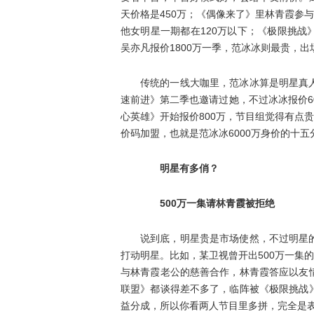
天价格是450万；《偶像来了》里林青霞参
他女明星一期都在120万以下；《极限挑战》
吴亦凡报价1800万一季，范冰冰则最贵，出
传统的一线大咖里，范冰冰算是明星真
速前进》第二季也邀请过她，不过冰冰报价6
心英雄》开始报价800万，节目组觉得有点
价码加盟，也就是范冰冰6000万身价的十五
明星有多俏？
500万一集请林青霞被拒绝
说到底，明星贵是市场使然，不过明星
打动明星。比如，某卫视曾开出500万一集
与林青霞老公的慈善合作，林青霞答应以友
联盟》都谈得差不多了，临阵被《极限挑战
益分成，所以你看两人节目里多拼，完全是