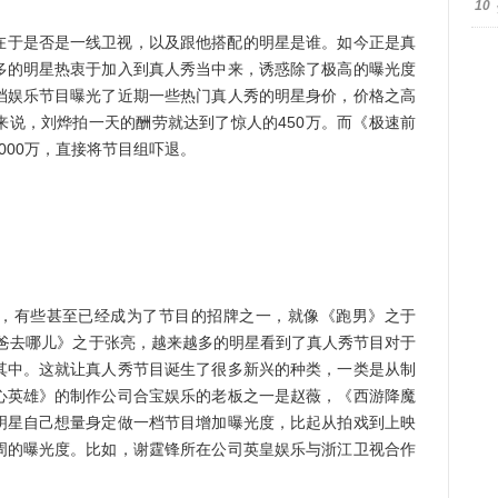
10
在于是否是一线卫视，以及跟他搭配的明星是谁。如今正是真
多的明星热衷于加入到真人秀当中来，诱惑除了极高的曝光度
档娱乐节目曝光了近期一些热门真人秀的明星身价，价格之高
来说，刘烨拍一天的酬劳就达到了惊人的450万。而《极速前
000万，直接将节目组吓退。
，有些甚至已经成为了节目的招牌之一，就像《跑男》之于
，《爸爸去哪儿》之于张亮，越来越多的明星看到了真人秀节目对于
其中。这就让真人秀节目诞生了很多新兴的种类，一类是从制
心英雄》的制作公司合宝娱乐的老板之一是赵薇，《西游降魔
明星自己想量身定做一档节目增加曝光度，比起从拍戏到上映
周的曝光度。比如，谢霆锋所在公司英皇娱乐与浙江卫视合作