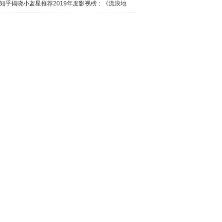
日西瓜视
知乎揭晓小蓝星推荐2019年度影视榜：《流浪地
球》最热