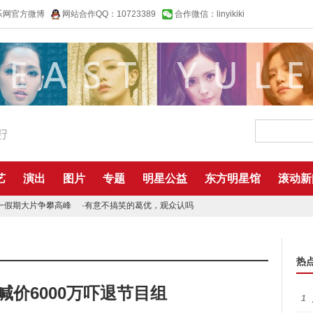
乐网官方微博
网站合作QQ：10723389
合作微信：linyikiki
艺
演出
图片
专题
明星公益
东方明星馆
滚动新
一假期大片争攀高峰
·
有意不搞笑的葛优，观众认吗
热
喊价6000万吓退节目组
1