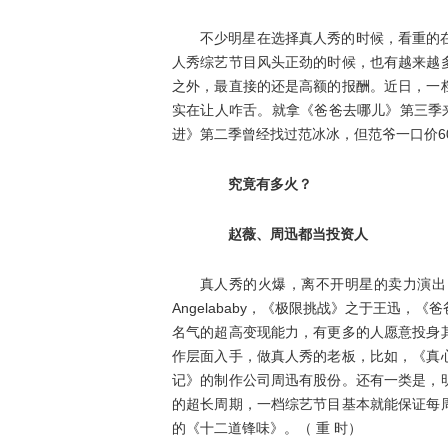
不少明星在选择真人秀的时候，看重的
人秀综艺节目风头正劲的时候，也有越来越
之外，最直接的还是高额的报酬。近日，一
实在让人咋舌。就拿《爸爸去哪儿》第三季
进》第二季曾经找过范冰冰，但范爷一口价6
究竟有多火？
赵薇、周迅都当投资人
真人秀的火爆，离不开明星的卖力演出
Angelababy，《极限挑战》之于王迅
名气的超高变现能力，有更多的人愿意投身
作层面入手，做真人秀的老板，比如，《真
记》的制作公司周迅有股份。还有一类是，
的超长周期，一档综艺节目基本就能保证每
的《十二道锋味》。（ 重 时）