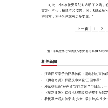
对此，小S在接受采访时表明了立场，称
事发生不快，破除不和流言。同为S帮成员
持对方，觉得吴佩慈有点受委屈。”
上一页
1
2
上一篇：
李晨微博七夕晒照秀恩爱 将范冰冰PS成绵
相关新闻
汪峰回应章子怡怀孕传闻：是电影的宣传(图
《勇者奇兵》群星反串体验“三国争霸”
邓紫棋担任"好声音"梦想导师？节目组：
《星动亚洲》赵权挑战李玟蔡妍获学员献
看杨幂产后如何穿成"少女""最拼辣妈"生