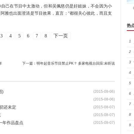
自己在节目中太激动，但和吴佩慈仍是好姐妹，不会因为小
的阿雅也出面澄清是节目效果，直言：“都很关心彼此，而且支
热
3
4
5
6
7
8
下一页
1
2
3
羊
下一篇：
明年起音乐节目禁止PK？ 多家电视台回应:未听说
4
5
)
(2015-08-06)
6
(2015-08-06)
7
一切还未定
(2015-08-07)
花
8
(2015-08-07)
女一年作品盘点
(2015-08-07)
9