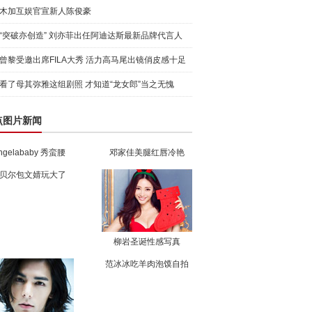
木加互娱官宣新人陈俊豪
“突破亦创造” 刘亦菲出任阿迪达斯最新品牌代言人
引爆
曾黎受邀出席FILA大秀 活力高马尾出镜俏皮感十足
看了母其弥雅这组剧照 才知道“龙女郎”当之无愧
点图片新闻
ngelababy 秀蛮腰
邓家佳美腿红唇冷艳
贝尔包文婧玩大了
柳岩圣诞性感写真
范冰冰吃羊肉泡馍自拍