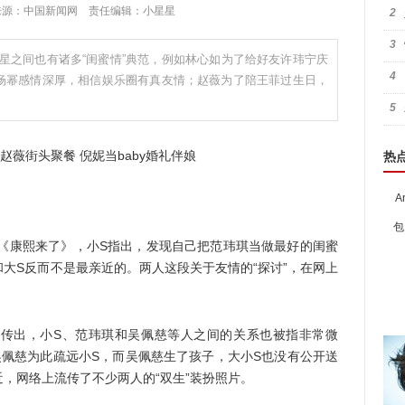
4:00 来源：中国新闻网 责任编辑：小星星
2
3
星之间也有诸多“闺蜜情”典范，例如林心如为了给好友许玮宁庆
4
与杨幂感情深厚，相信娱乐圈有真友情；赵薇为了陪王菲过生日，
5
热
A
包
康熙来了》，小S指出，发现自己把范玮琪当做最好的闺蜜
大S反而不是最亲近的。两人这段关于友情的“探讨”，在网上
出，小S、范玮琪和吴佩慈等人之间的关系也被指非常微
吴佩慈为此疏远小S，而吴佩慈生了孩子，大小S也没有公开送
，网络上流传了不少两人的“双生”装扮照片。