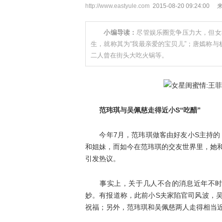
http://www.eastyule.com
2015-08-20 09:2
小编导读：
尽管娱乐圈竞争压力大，但女
生，就称其为“我最亲爱的宝贝儿”；唐嫣称
二人曾在街头大吃火锅等。
范玮琪与吴佩慈走得近小S“吃醋”
今年7月，范玮琪做客由好友小S主持的《
和姐妹，而如今在范玮琪的交友世界里，她和
引发热议。
事实上，关于几人不合的消息近年不时传
妙。有报道称，此前小S夫家陷官司风波，
祝福；另外，范玮琪和吴佩慈两人走得相当近