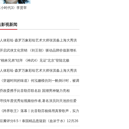
《小时代3》李贤宰
点影视新闻
人体彩绘·森罗万象彩绘艺术大师张淇淼上海大秀洪
荒宇宙
开启武侠文化营销 《剑王朝》驱动品牌价值新增长
“桃林兄弟”结拜 《神武4》见证“北京”登陆北极
人体彩绘·森罗万象彩绘艺术大师张淇淼上海大秀洪
荒宇宙
《穿越时间的味道》何泓姗模仿刘一帆倒计时，被调
侃“学人
乔政委携手比音勒芬联名款 国潮男神魅力亮相
寻找年度优秀短视频创作者,著名演员刘天池担任爱
奇艺号"奇
《跨界歌王》落幕丨比音勒芬杨烁用真挚歌声，实力
圈粉!
豆瓣评分8.5！泰国精品悬疑剧《血浓于水》12月26