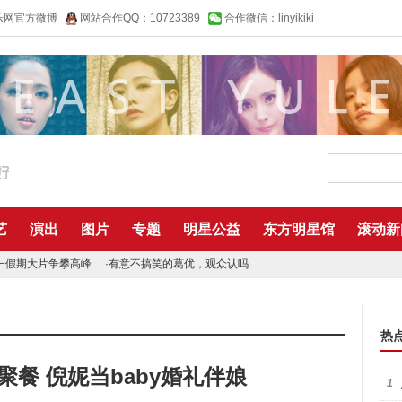
乐网官方微博
网站合作QQ：10723389
合作微信：linyikiki
艺
演出
图片
专题
明星公益
东方明星馆
滚动新
一假期大片争攀高峰
·
有意不搞笑的葛优，观众认吗
热
餐 倪妮当baby婚礼伴娘
1