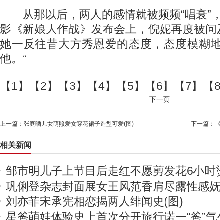
从那以后，两人的感情就被频频“唱衰”，
影《新娘大作战》发布会上，倪妮再度被问
她一反往昔大方秀恩爱的态度，态度模糊地
他。”
【1】【2】【3】【4】【5】【6】【7】【
下一页
上一篇：
张庭晒儿女萌照爱女穿花裙子造型可爱(图)
下一篇：
相关新闻
邹市明儿子上节目后走红不愿剪发花6小时
巩俐登杂志封面展女王风范香肩尽露性感
刘亦菲宋承宪相恋揭两人绯闻史(图)
星爸萌娃体验史上首次分开旅行诺一“爸”气