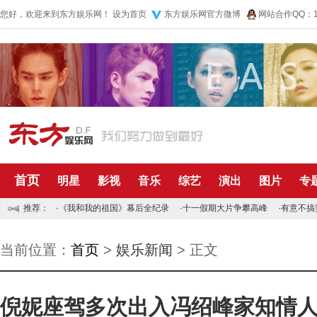
您好，欢迎来到东方娱乐网！
设为首页
东方娱乐网官方微博
网站合作QQ：10
首页
明星
影视
音乐
综艺
演出
图片
专
推荐：
·
《我和我的祖国》幕后全纪录
·
十一假期大片争攀高峰
·
有意不搞
当前位置：
首页
>
娱乐新闻
> 正文
倪妮座驾多次出入冯绍峰家知情