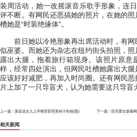
装周活动，她一改摇滚音乐歌手形象，连日
评不断。有网民还恶搞她的照片，在她的照
槽她是“时装绝缘体”。
前日她以冷艳形象再出席活动时，有网
似巫婆。而她还为杂志在纽约街头拍照，照
露出大腿，拖着旅行箱现身。该照片原意
样，经常四处演出，但网民吐槽她露出大腿
应该好好减肥，再加入时尚圈。还有网民恶
片上加了一只导盲犬，认为她需要这只导盲
上一篇：
黄磊送女儿上学晒背影照黄袜子抢镜(图)
下一篇：
田亮爱女森碟网
相关新闻