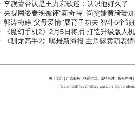
李靓蕾否认是王力宏歌迷：认识他好久了
央视网络春晚被评“新奇特” 尚雯婕黄绮珊
郭涛梅婷"父母爱情"展育子功夫 智斗5个熊
《魔幻手机2》2月5日将播 打造升级版人
《驯龙高手2》曝最新海报 主角露卖萌表情(
关于我们
|
广告服务
|
联系方式
|
诚聘英才
|
版权声明
|
Copyright@2014-2020 Eastyule Corporation,