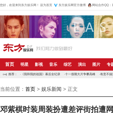
您好，欢迎来到东方娱乐网！
设为首页
东方娱乐网官方微博
网站合作QQ：10
首页
明星
影视
音乐
综艺
演出
图片
专
推荐：
·
《我和我的祖国》幕后全纪录
·
十一假期大片争攀高峰
·
有意不搞
当前位置：
首页
>
娱乐新闻
> 正文
邓紫棋时装周装扮遭差评街拍遭网