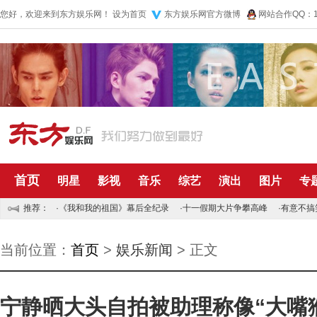
您好，欢迎来到东方娱乐网！
设为首页
东方娱乐网官方微博
网站合作QQ：10
首页
明星
影视
音乐
综艺
演出
图片
专
推荐：
·
《我和我的祖国》幕后全纪录
·
十一假期大片争攀高峰
·
有意不搞
当前位置：
首页
>
娱乐新闻
> 正文
宁静晒大头自拍被助理称像“大嘴猴