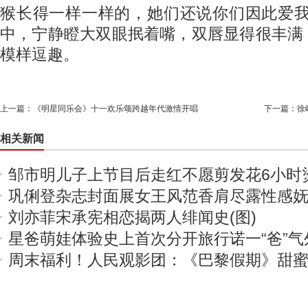
猴长得一样一样的，她们还说你们因此爱我
中，宁静瞪大双眼抿着嘴，双唇显得很丰满
模样逗趣。
上一篇：
《明星同乐会》十一欢乐颂跨越年代激情开唱
下一篇：
徐
相关新闻
邹市明儿子上节目后走红不愿剪发花6小时
巩俐登杂志封面展女王风范香肩尽露性感
刘亦菲宋承宪相恋揭两人绯闻史(图)
星爸萌娃体验史上首次分开旅行诺一“爸”气
周末福利！人民观影团：《巴黎假期》甜