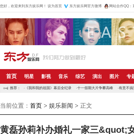
您好，欢迎来到东方娱乐网！
设为首页
东方娱乐网官方微博
网站合作QQ：10
首页
明星
影视
音乐
综艺
演出
图片
专
推荐：
·
《我和我的祖国》幕后全纪录
·
十一假期大片争攀高峰
·
有意不搞
当前位置：
首页
>
娱乐新闻
> 正文
黄磊孙莉补办婚礼一家三&quot;女