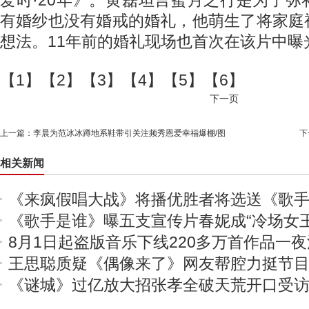
爱时·20年》。黄磊坦言蜜月之行是为了
有婚纱也没有婚戒的婚礼，他萌生了将家庭
想法。11年前的婚礼现场也首次在该片中曝
【1】【2】【3】【4】【5】【6】
下一页
上一篇：
李晨为范冰冰蹲地系鞋带引关注频秀恩爱幸福爆棚/图
下
相关新闻
《来疯假唱大战》将播优胜者将选送《歌
《歌手是谁》曝五支宣传片春妮成“冷场女王
8月1日起盗版音乐下线220多万首作品一
王思聪质疑《偶像来了》网友帮腔力挺节
《谜城》过亿放大招张孝全破天荒开口受