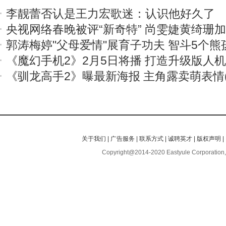
李靓蕾否认是王力宏歌迷：认识他好久了
央视网络春晚被评“新奇特” 尚雯婕黄绮珊
郭涛梅婷"父母爱情"展育子功夫 智斗5个熊
《魔幻手机2》2月5日将播 打造升级版人
《驯龙高手2》曝最新海报 主角露卖萌表情(
关于我们
|
广告服务
|
联系方式
|
诚聘英才
|
版权声明
|
Copyright@2014-2020 Eastyule Corporation,