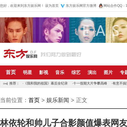
您好，欢迎来到东方娱乐网！
设为首页
东方娱乐网官方微博
网站合作QQ：10
首页
明星
影视
音乐
综艺
演出
图片
专
推荐：
·
《我和我的祖国》幕后全纪录
·
十一假期大片争攀高峰
·
有意不搞
当前位置：
首页
>
娱乐新闻
> 正文
林依轮和帅儿子合影颜值爆表网