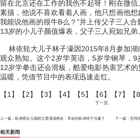
留在北京还在工作的我伤不起呀！刚在微信
素描，他说不喜欢看着人画，他只想画他想
我能说他画的很牛B么？”并上传父子三人合
13岁的小儿子颜值爆表，父子三人宛如兄弟
林依轮大儿子林子濠因2015年8月参加
观众熟知。这个2岁学英语，5岁学钢琴，
12岁学拳击还会滑板，酷爱电影热衷艺术
温暖，凭借节目中的表现迅速走红。
【1】【2】【3】【4】【5】【6】【7】【
下一页
上一篇：
欧弟喂女儿喝奶父爱满满网友：苦命的欧弟终于当爹了
下一篇：
范玮琪
相关新闻