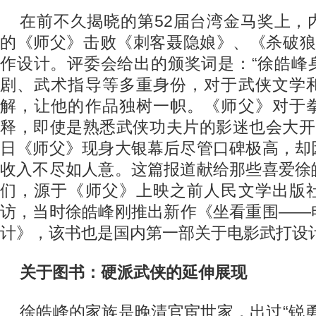
在前不久揭晓的第52届台湾金马奖上，
的《师父》击败《刺客聂隐娘》、《杀破狼
作设计。评委会给出的颁奖词是：“徐皓峰
剧、武术指导等多重身份，对于武侠文学
解，让他的作品独树一帜。《师父》对于
释，即使是熟悉武侠功夫片的影迷也会大开眼
日《师父》现身大银幕后尽管口碑极高，却
收入不尽如人意。这篇报道献给那些喜爱徐
们，源于《师父》上映之前人民文学出版
访，当时徐皓峰刚推出新作《坐看重围——
计》，该书也是国内第一部关于电影武打设
关于图书：硬派武侠的延伸展现
徐皓峰的家族是晚清官宦世家，出过“锐