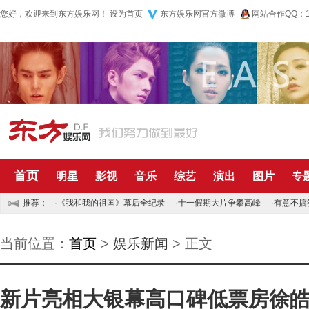
您好，欢迎来到东方娱乐网！
设为首页
东方娱乐网官方微博
网站合作QQ：10
首页
明星
影视
音乐
综艺
演出
图片
专
推荐：
·
《我和我的祖国》幕后全纪录
·
十一假期大片争攀高峰
·
有意不搞
当前位置：
首页
>
娱乐新闻
> 正文
新片亮相大银幕高口碑低票房徐皓峰