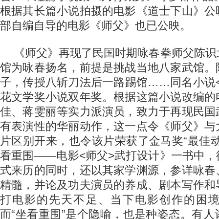
根据其长篇小说拍摄的电影《道士下山》公
部自编自导的电影《师父》也已公映。
《师父》再现了民国时期咏春拳师父陈识
馆为咏春扬名，前提是挑战当地八家武馆。
子，传授八斩刀法后一路踢馆……同名小说
花文学奖小说双年奖。根据这篇小说改编的
佳、蒋雯丽等实力派演员，致力于再现民国
有表演性的华丽动作，这一点令《师父》与
片区别开来，也令该片荣获了金马奖“最佳
看重围——电影<师父>武打设计》一书中
式来历的同时，还以其家学渊源，参详咏春
精髓，并论及功夫演员的养成、剧本写作和
打电影的先天不足、当下电影创作的困
而“坐看重围”是个隐喻，也是种姿态。有