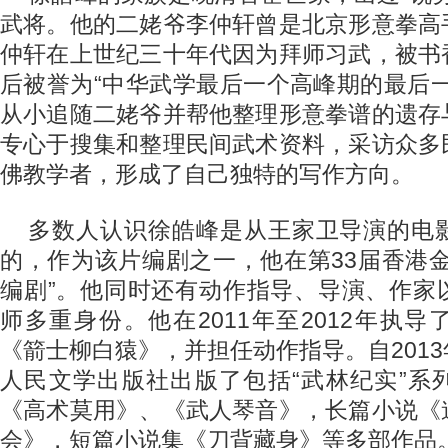
武将。他的二姥爷李仲轩曾是北京形意拳高
仲轩在上世纪三十年代因为拜师习武，被书
后被誉为“中华武学最后一个高峰期的最后
从小追随二姥爷并帮他整理形意拳谱的遗存
专心于搜集和整理民间武术资料，采访众多
佛教学者，形成了自己独特的写作方向。
多数人认识徐皓峰是从王家卫导演的电
的，作为该片编剧之一，他在第33届香港
编剧”。他同时还有动作指导、导演、作家
师多重身份。他在2011年至2012年执
《箭士柳白猿》，并担任动作指导。自201
人民文学出版社出版了包括“武林纪实”系
《高术莫用》、《武人琴音》，长篇小说《
会》，短篇小说集《刀背藏身》等多部作品。