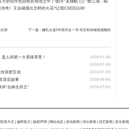
的合作也自然在情理之中了!如今“英雄帖”已广散江湖，昭
克传奇》又会碰撞出怎样的火花?让我们拭目以待!
全纪录
下一篇：
娜扎出道5年荣升女一号 坦言和张翰情感顺利
克，是人间第一大美味享受！
(2018-01-18)
(2018-07-06)
粉丝亲密互动
(2018-07-23)
其背后故事
(2016-06-09)
评“丛林生存王”
(2016-07-01)
|
联系方式
|
诚聘英才
|
版权声明
|
网站动态
|
滚动新闻
|
演出新闻
|
综艺新闻
|
音乐新闻