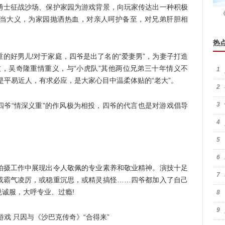
士征战沙场、保护家园为游戏背景，向玩家传达出一种积极
当大义，为家园抛洒热血，对亲人呵护备至，对兄弟肝胆相
热
好男儿!对于家庭，四爷是出了名的“爱妻男”，为妻子打造
友，吴奇隆重情重义，与“小虎队”其他两位兄弟三十年情义不
1
是平易近人，有求必应，是大家心目中温柔体贴的“老大”。
2
3
“情深义重”的作风极为相投，四爷的代言也是对游戏倡导
4
5
6
摄工作中展现出令人敬佩的专业素养和敬业精神。演技十足
7
或霸气凌厉，或稳重沉思，或精灵搞怪……四爷都加入了自己
诚服，大呼专业、过瘾!
8
9