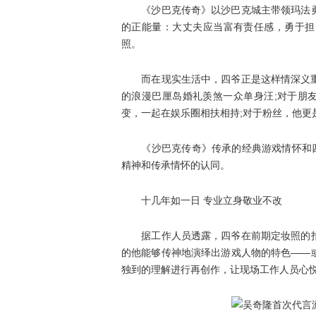
《沙巴克传奇》以沙巴克城主带领玛法勇
的正能量：大丈夫应当富有责任感，勇于担
照。
而在现实生活中，四爷正是这样情深义重的
的浪漫巴厘岛婚礼羡煞一众单身汪;对于朋
变，一起在娱乐圈相扶相持;对于粉丝，他更
《沙巴克传奇》传承的经典游戏情怀和四爷
精神和传承情怀的认同。
十几年如一日 专业立身敬业不改
据工作人员透露，四爷在前期定妆照的拍
的他能够传神地演绎出游戏人物的特色——
独到的理解进行再创作，让现场工作人员心悦