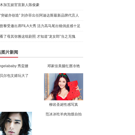
木加互娱官宣新人陈俊豪
“突破亦创造” 刘亦菲出任阿迪达斯最新品牌代言人
引爆
曾黎受邀出席FILA大秀 活力高马尾出镜俏皮感十足
看了母其弥雅这组剧照 才知道“龙女郎”当之无愧
点图片新闻
ngelababy 秀蛮腰
邓家佳美腿红唇冷艳
贝尔包文婧玩大了
柳岩圣诞性感写真
范冰冰吃羊肉泡馍自拍