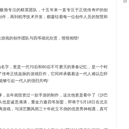
10
致专注的精英团队，十五年来一直专注于正统传奇IP的创
创作，再到程序技术开发，都凝结着每一位创作人员的智慧和
戏的创作团队与四爷彼此欣赏，惺惺相惜!
名字，更是一代70后和80后不可磨灭的青春记忆，是一个时
了传奇正统血脉的游戏巨作，它同样承载着这一代人难以忘怀
定能够引起一代人的强烈共鸣!
，去年就投资过一款手游的制作，这次他更是看中了《沙巴
队也是诚意满满，重金力邀四爷加盟，即将于5月18日在北京
经典游戏，与演艺圈风雨三十年屹立不倒的优质男神相遇，真可