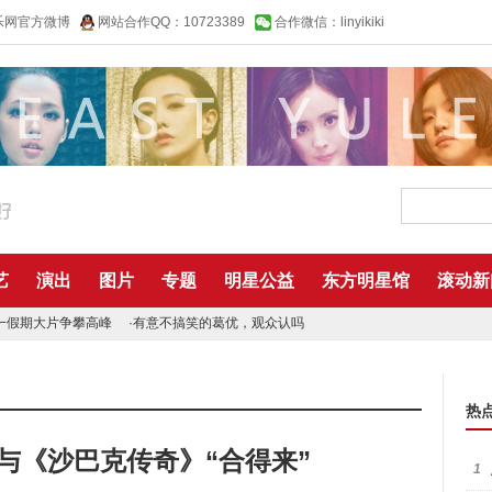
乐网官方微博
网站合作QQ：10723389
合作微信：linyikiki
艺
演出
图片
专题
明星公益
东方明星馆
滚动新
一假期大片争攀高峰
·
有意不搞笑的葛优，观众认吗
热
与《沙巴克传奇》“合得来”
1