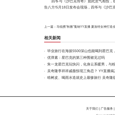
四爷与《沙巴克传奇》如此意气相投，双方
告八方!5月18日发布会现场，四爷与《沙巴
上一篇：
马锐携“秋雅”戛纳YY直播 夏洛特女神打造
相关新闻
毕业旅行在海拔5500深山也能喝到星巴
优弹素：星巴克的第三种围裙见过吗
朱一龙星巴克玩快闪，化身云系暖男，与
吴奇隆李祥祥戚薇惊现三角恋？ YY直播揭
啃树皮、喝雨水造就史上最惨旅行 吴奇隆获
关于我们
|
广告服务