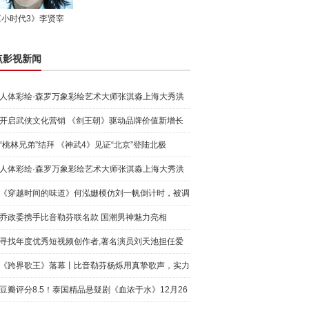
《小时代3》李贤宰
点影视新闻
人体彩绘·森罗万象彩绘艺术大师张淇淼上海大秀洪
荒宇宙
开启武侠文化营销 《剑王朝》驱动品牌价值新增长
“桃林兄弟”结拜 《神武4》见证“北京”登陆北极
人体彩绘·森罗万象彩绘艺术大师张淇淼上海大秀洪
荒宇宙
《穿越时间的味道》何泓姗模仿刘一帆倒计时，被调
侃“学人
乔政委携手比音勒芬联名款 国潮男神魅力亮相
寻找年度优秀短视频创作者,著名演员刘天池担任爱
奇艺号"奇
《跨界歌王》落幕丨比音勒芬杨烁用真挚歌声，实力
圈粉!
豆瓣评分8.5！泰国精品悬疑剧《血浓于水》12月26