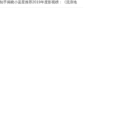
日西瓜视
知乎揭晓小蓝星推荐2019年度影视榜：《流浪地
球》最热