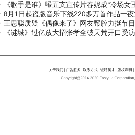
《歌手是谁》曝五支宣传片春妮成“冷场女王
8月1日起盗版音乐下线220多万首作品一
王思聪质疑《偶像来了》网友帮腔力挺节
《谜城》过亿放大招张孝全破天荒开口受
关于我们
|
广告服务
|
联系方式
|
诚聘英才
|
版权声明
|
Copyright@2014-2020 Eastyule Corporation,