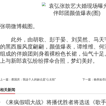
张萌微博截图。
此外，由胡歌、彭于晏、刘昊然、马天
的黑西服风度翩翩，颜值爆表，谭维维、何
组成的伴娘团则身着裸粉色长裙，仙气十足
上与新郎袁弘纷纷撑伞合照，梦幻美好。
上一篇：
蔡国庆：我这个人的缺点是“心太软”
下一篇：
杨恭如否
相关新闻
《来疯假唱大战》将播优胜者将选送《歌