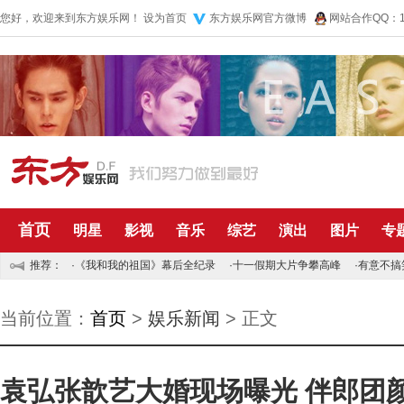
您好，欢迎来到东方娱乐网！
设为首页
东方娱乐网官方微博
网站合作QQ：10
首页
明星
影视
音乐
综艺
演出
图片
专
推荐：
·
《我和我的祖国》幕后全纪录
·
十一假期大片争攀高峰
·
有意不搞
当前位置：
首页
>
娱乐新闻
> 正文
袁弘张歆艺大婚现场曝光 伴郎团颜