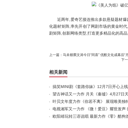
近两年,爱奇艺接连推出多款悬疑题材爆款
化题材矩阵,率先开创了网剧市场的黄金时代
剧矩阵,创新网络类型,打造更多精品化的高品
上一篇：
马未都窦文涛今日“同喜” 优酷文化成幕后“月
下一
相关新闻
搞笑MINI剧《套路你妹》12月7日开心上
望古神话又一力作 月关《秦墟》4月27日
叶贝文年度力作《你若不离》 展现唯美独
电视湘军又一力作 《微！爱豆》耀世发声 
欧阳靖玩转三语说唱 最新力作《零》酷狗