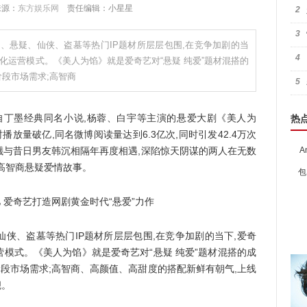
 来源：
东方娱乐网
责任编辑：小星星
2
3
、悬疑、仙侠、盗墓等热门IP题材所层层包围,在竞争加剧的当
4
化运营模式。《美人为馅》就是爱奇艺对“悬疑 纯爱”题材混搭的
阶段市场需求;高智商
5
丁墨经典同名小说,杨蓉、白宇等主演的悬爱大剧《美人为
热
时播放量破亿,同名微博阅读量达到6.3亿次,同时引发42.4万次
曦与昔日男友韩沉相隔年再度相遇,深陷惊天阴谋的两人在无数
A
高智商悬疑爱情故事。
包
、盗墓等热门IP题材所层层包围,在竞争加剧的当下,爱奇
模式。《美人为馅》就是爱奇艺对“悬疑 纯爱”题材混搭的成
阶段市场需求;高智商、高颜值、高甜度的搭配新鲜有朝气,上线
觑。