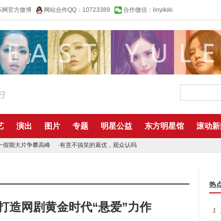
乐网官方微博
网站合作QQ：10723389
合作微信：linyikiki
艺
演出
图片
专题
明星公益
东方明星馆
滚动新
一假期大片争攀高峰
·
有意不搞笑的葛优，观众认吗
热
打造网剧黄金时代“悬爱”力作
1