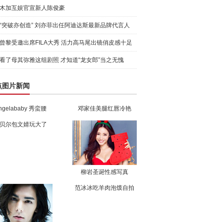
木加互娱官宣新人陈俊豪
“突破亦创造” 刘亦菲出任阿迪达斯最新品牌代言人
引爆
曾黎受邀出席FILA大秀 活力高马尾出镜俏皮感十足
看了母其弥雅这组剧照 才知道“龙女郎”当之无愧
点图片新闻
ngelababy 秀蛮腰
邓家佳美腿红唇冷艳
贝尔包文婧玩大了
柳岩圣诞性感写真
范冰冰吃羊肉泡馍自拍