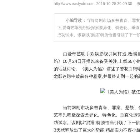
http://www.eastyule.com
2016-10-28 20:09:30
小编导读：
当前网剧市场多被青春、罪案
下,爱奇艺率先积极探索差异化、特色化、垂直
成功试水。该剧以“混搭”特质恰当引领了下一
由爱奇艺联手欢娱影视共同打造,改编自
馅》10月24日开播以来备受关注,上线55小
的话题讨论。《美人为馅》讲述了警花白锦
危影迷踪中破获各种悬案,并最终走到一起的
当前网剧市场多被青春、罪案、悬疑、仙侠
艺率先积极探索差异化、特色化、垂直化运营
功试水。该剧以“混搭”特质恰当引领了下一
3天就释放出了巨大的势能,精品实力不容小