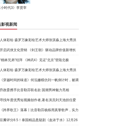
《小时代3》李贤宰
点影视新闻
人体彩绘·森罗万象彩绘艺术大师张淇淼上海大秀洪
荒宇宙
开启武侠文化营销 《剑王朝》驱动品牌价值新增长
“桃林兄弟”结拜 《神武4》见证“北京”登陆北极
人体彩绘·森罗万象彩绘艺术大师张淇淼上海大秀洪
荒宇宙
《穿越时间的味道》何泓姗模仿刘一帆倒计时，被调
侃“学人
乔政委携手比音勒芬联名款 国潮男神魅力亮相
寻找年度优秀短视频创作者,著名演员刘天池担任爱
奇艺号"奇
《跨界歌王》落幕丨比音勒芬杨烁用真挚歌声，实力
圈粉!
豆瓣评分8.5！泰国精品悬疑剧《血浓于水》12月26