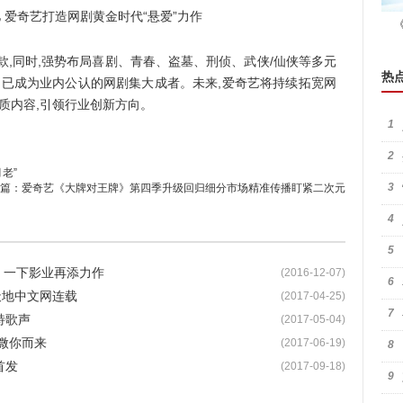
,同时,强势布局喜剧、青春、盗墓、刑侦、武侠/仙侠等多元
热
,已成为业内公认的网剧集大成者。未来,爱奇艺将持续拓宽网
质内容,引领行业创新方向。
1
2
老”
3
篇：
爱奇艺《大牌对王牌》第四季升级回归细分市场精准传播盯紧二次元
4
5
线 一下影业再添力作
(2016-12-07)
6
天地中文网连载
(2017-04-25)
7
特歌声
(2017-05-04)
微你而来
(2017-06-19)
8
首发
(2017-09-18)
9