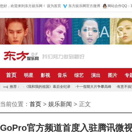
您好，欢迎来到东方娱乐网！
设为首页
东方娱乐网官方微博
网站合作QQ：10
首页
明星
影视
音乐
综艺
演出
图片
专
推荐：
·
《我和我的祖国》幕后全纪录
·
十一假期大片争攀高峰
·
有意不搞
当前位置：
首页
>
娱乐新闻
> 正文
GoPro官方频道首度入驻腾讯微