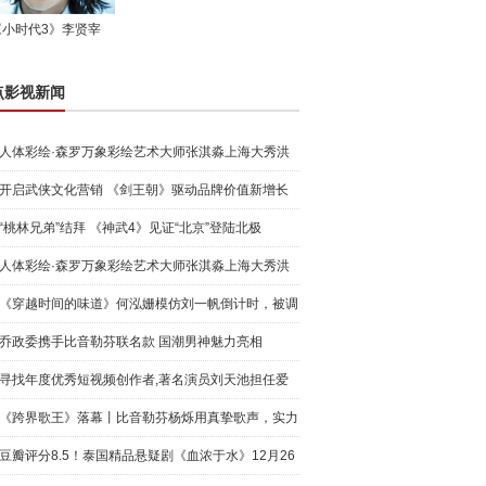
《小时代3》李贤宰
点影视新闻
人体彩绘·森罗万象彩绘艺术大师张淇淼上海大秀洪
荒宇宙
开启武侠文化营销 《剑王朝》驱动品牌价值新增长
“桃林兄弟”结拜 《神武4》见证“北京”登陆北极
人体彩绘·森罗万象彩绘艺术大师张淇淼上海大秀洪
荒宇宙
《穿越时间的味道》何泓姗模仿刘一帆倒计时，被调
侃“学人
乔政委携手比音勒芬联名款 国潮男神魅力亮相
寻找年度优秀短视频创作者,著名演员刘天池担任爱
奇艺号"奇
《跨界歌王》落幕丨比音勒芬杨烁用真挚歌声，实力
圈粉!
豆瓣评分8.5！泰国精品悬疑剧《血浓于水》12月26