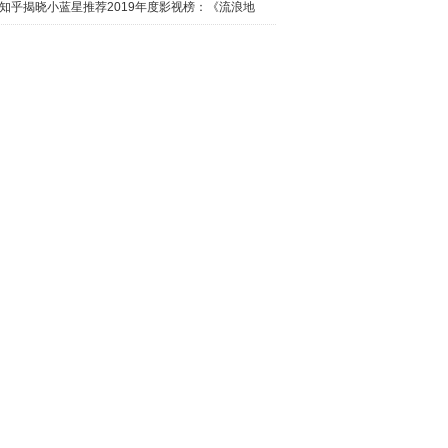
日西瓜视
知乎揭晓小蓝星推荐2019年度影视榜：《流浪地
球》最热