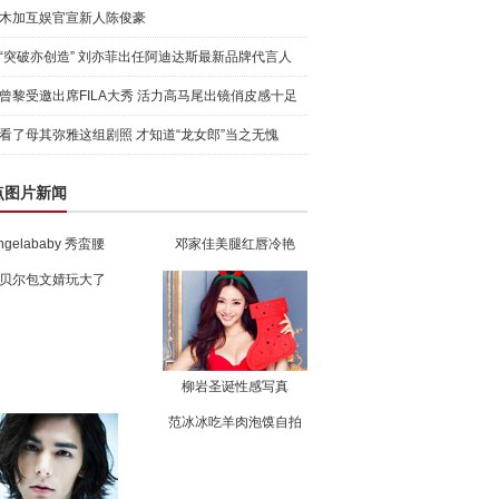
木加互娱官宣新人陈俊豪
“突破亦创造” 刘亦菲出任阿迪达斯最新品牌代言人
引爆
曾黎受邀出席FILA大秀 活力高马尾出镜俏皮感十足
看了母其弥雅这组剧照 才知道“龙女郎”当之无愧
点图片新闻
ngelababy 秀蛮腰
邓家佳美腿红唇冷艳
贝尔包文婧玩大了
柳岩圣诞性感写真
范冰冰吃羊肉泡馍自拍