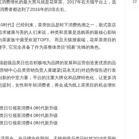
消费增长的最大黑马就是花草茶。2017年在天猫平台上，选
10
消费者都达到了2016年的2倍左右。
0时代】已经到来，茶类饮品是时下消费热潮之一，新式茶店
追求健康与美的人们来说，种类和质量是选购茶的最核心影响
茶家族中最受欢迎TOP3。 而且天猫搜索端，花草茶类目的
键字, 它完全具备了作为茶整体类目“招募”先锋的角色。
猫超级品类日也在积极地为品牌的发展和运营创造更优质的品
牌营销中心品类营销负责人黄建梁(花名无封)对趋势报告进行发
创新的中坚力量，平台的注重大牌化和品牌特色化，让更多消
也提到，女性和年轻消费者，将会成为线上茶类目的机会增长
谋而合，在品牌合作期间，天猫超级品类日针对2018年茶的