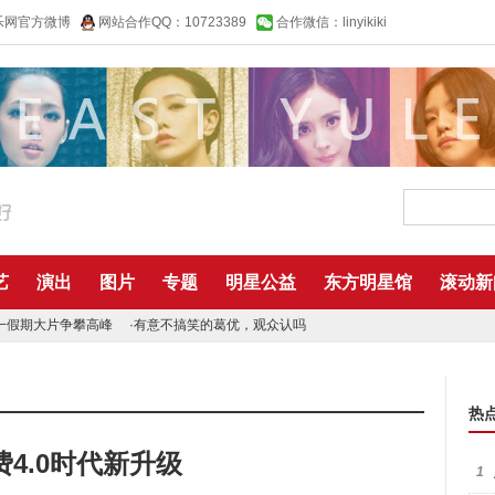
乐网官方微博
网站合作QQ：10723389
合作微信：linyikiki
艺
演出
图片
专题
明星公益
东方明星馆
滚动新
一假期大片争攀高峰
·
有意不搞笑的葛优，观众认吗
热
4.0时代新升级
1