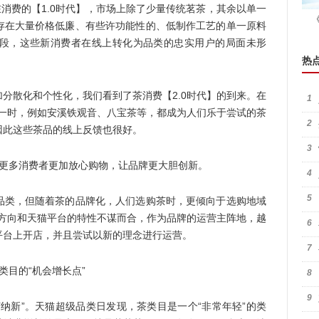
在消费的【1.0时代】，市场上除了少量传统茗茶，其余以单一
存在大量价格低廉、有些许功能性的、低制作工艺的单一原料
段，这些新消费者在线上转化为品类的忠实用户的局面未形
热
散化和个性化，我们看到了茶消费【2.0时代】的到来。在
1
靡一时，例如安溪铁观音、八宝茶等，都成为人们乐于尝试的茶
2
因此这些茶品的线上反馈也很好。
3
更多消费者更加放心购物，让品牌更大胆创新。
4
5
类，但随着茶的品牌化，人们选购茶时，更倾向于选购地域
展方向和天猫平台的特性不谋而合，作为品牌的运营主阵地，越
6
平台上开店，并且尝试以新的理念进行运营。
7
目的“机会增长点”
8
9
新”。天猫超级品类日发现，茶类目是一个“非常年轻”的类