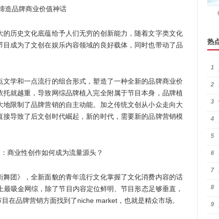
才能缔造品牌商业价值神话
的历史文化底蕴给予人们无穷的创新能力，随着文字类文化
热
节目成为了文创在娱乐内容领域的良好载体，同时也带动了品
1
文学和一点流行的组合形式，塑造了一种全新的品牌商业价
2
依托就越重，导致网综品牌植入完全附属于节目本身，品牌植
3
大地限制了品牌营销的自主动能。加之传统文创从小众走向大
直接导致了后文创时代崛起，新的时代，需要新的品牌营销模
4
5
6
7
舞团》，全新面貌的青年流行文化掌握了文化消费内容的话
8
史上最吸金网综，除了节目内容定位鲜明、节目形态足够垂直，
品牌营销方面找到了niche market，也就是精众市场。
9