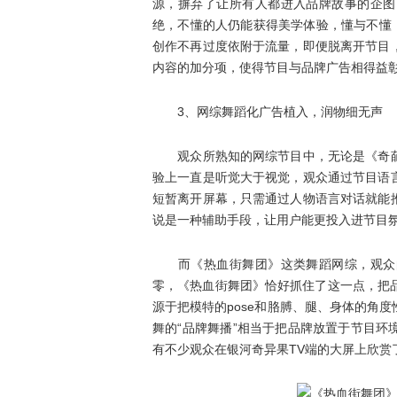
源，摒弃了让所有人都进入品牌故事的企图
绝，不懂的人仍能获得美学体验，懂与不懂，都
创作不再过度依附于流量，即便脱离开节目
内容的加分项，使得节目与品牌广告相得益
3、网综舞蹈化广告植入，润物细无声
观众所熟知的网综节目中，无论是《奇葩
验上一直是听觉大于视觉，观众通过节目语
短暂离开屏幕，只需通过人物语言对话就能
说是一种辅助手段，让用户能更投入进节目
而《热血街舞团》这类舞蹈网综，观众的
零，《热血街舞团》恰好抓住了这一点，把品牌植
源于把模特的pose和胳膊、腿、身体的角
舞的“品牌舞播”相当于把品牌放置于节目
有不少观众在银河奇异果TV端的大屏上欣赏