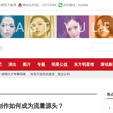
乐网官方微博
网站合作QQ：10723389
合作微信：linyikiki
艺
演出
图片
专题
明星公益
东方明星馆
滚动新
一假期大片争攀高峰
·
有意不搞笑的葛优，观众认吗
热
创作如何成为流量源头？
1