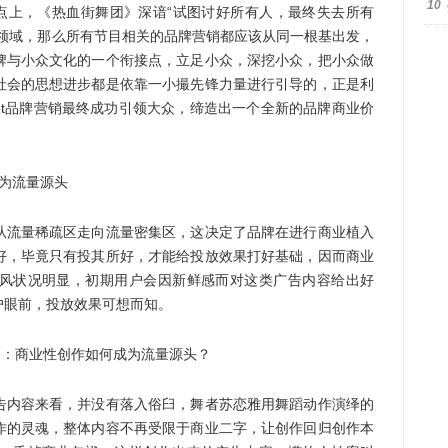
10
分割点上，《热血街舞团》深谙“试图讨好所有人，最终失去所有
化领域，那么所有节目相关的品牌营销都应该从同一根基出发，
牌与小众文化的一个衔接点，立足小众，深挖小众，把小众做
社会的思想进步都是依靠一小撮先锋力量进行引导的，正是利
rket品牌营销最终成功引领大众，缔造出一个全新的品牌商业价
为流量源头
流量稀疏区走向流量密集区，这决定了品牌在进行商业植入
好，毕竟只有投其所好，才能给投放效果打好基础，因而商业
风状况明显，初期用户会因新鲜感而对这类广告内容给出好
户眼前，投放效果可想而知。
内容来看，并没有落入俗臼，舞者苏恋雅用舞蹈动作演绎的
作的灵魂，整体内容不再受限于商业二字，让创作回归创作本