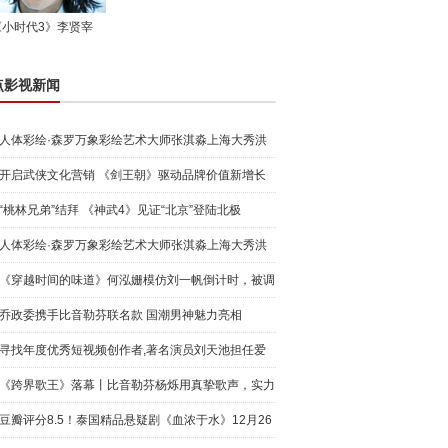
《小时代3》李贤宰
点影视新闻
人体彩绘·森罗万象彩绘艺术大师张淇淼上海大秀洪
荒宇宙
开启武侠文化营销 《剑王朝》驱动品牌价值新增长
“桃林兄弟”结拜 《神武4》见证“北京”登陆北极
人体彩绘·森罗万象彩绘艺术大师张淇淼上海大秀洪
荒宇宙
《穿越时间的味道》何泓姗模仿刘一帆倒计时，被调
侃“学人
乔政委携手比音勒芬联名款 国潮男神魅力亮相
寻找年度优秀短视频创作者,著名演员刘天池担任爱
奇艺号"奇
《跨界歌王》落幕丨比音勒芬杨烁用真挚歌声，实力
圈粉!
豆瓣评分8.5！泰国精品悬疑剧《血浓于水》12月26