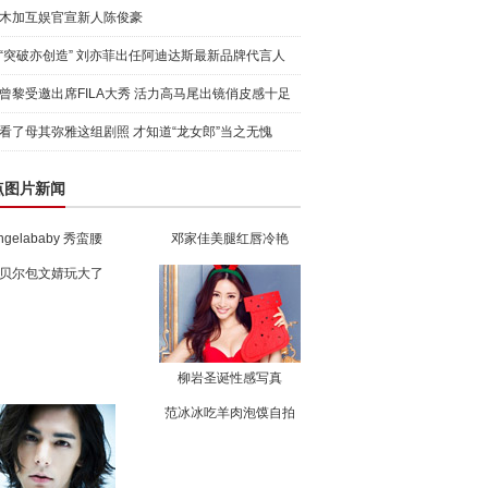
木加互娱官宣新人陈俊豪
“突破亦创造” 刘亦菲出任阿迪达斯最新品牌代言人
引爆
曾黎受邀出席FILA大秀 活力高马尾出镜俏皮感十足
看了母其弥雅这组剧照 才知道“龙女郎”当之无愧
点图片新闻
ngelababy 秀蛮腰
邓家佳美腿红唇冷艳
贝尔包文婧玩大了
柳岩圣诞性感写真
范冰冰吃羊肉泡馍自拍