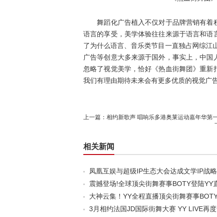
舞蹈化广告植入不仅对于品牌营销有着积
语言的享受，美学体验往往来源于语言和语
了为什么语言、音乐类节目一直独占网综江山
广告等创意大多来源于国外，事实上，中国
忽略了视觉美学，恰好《热血街舞团》重新
我们有理由期待未来会有更多优质的视觉广
上一篇：
相约新歌声 唱响乐多港奥莱运动嘉年华第
相关新闻
凤凰互娱与超级IP生态大会达成文学IP战
震撼登场!全球顶尖街舞赛事BOTY登陆YY直
大神云集！YY全程直播顶尖街舞赛事BOT
3月相约法国JD国际街舞大赛 YY LIVE