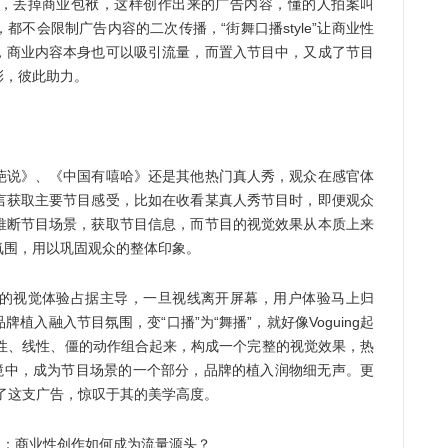
，丢掉商业包袱，这样创作出来的广告内容，懂的人拍案叫
不会限制广告内容的二次传播，“街舞口播style”让商业性
，商业内容本身也可以吸引流量，而置入节目中，又成了节目
彰，彼此助力。
说》、《中国有嘻哈》还是其他热门真人秀，观众在感官体
言获取主要节目感受，比如在收看某真人秀节目时，即便观众
推断节目场景，获取节目信息，而节目的视觉效果从本质上来
氛围，用以巩固观众的整体印象。
视觉体验占据主导，一旦视线离开屏幕，用户体验马上归
入融入节目氛围，变“口播”为“舞播”，就好像Voguing起
度性、线性、僵的动作组合起来，构成一个完整的视觉效果，热
环境中，成为节目场景的一个部分，品牌的植入润物细无声。更
了这支广告，惊叹于其的美学高度。