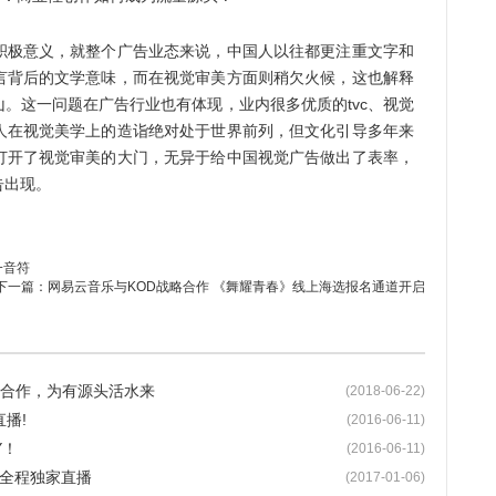
极意义，就整个广告业态来说，中国人以往都更注重文字和
言背后的文学意味，而在视觉审美方面则稍欠火候，这也解释
。这一问题在广告行业也有体现，业内很多优质的tvc、视觉
人在视觉美学上的造诣绝对处于世界前列，但文化引导多年来
打开了视觉审美的大门，无异于给中国视觉广告做出了表率，
告出现。
一音符
下一篇：
网易云音乐与KOD战略合作 《舞耀青春》线上海选报名通道开启
略合作，为有源头活水来
(2018-06-22)
播!
(2016-06-11)
Y！
(2016-06-11)
再度全程独家直播
(2017-01-06)