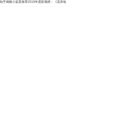
日西瓜视
知乎揭晓小蓝星推荐2019年度影视榜：《流浪地
球》最热