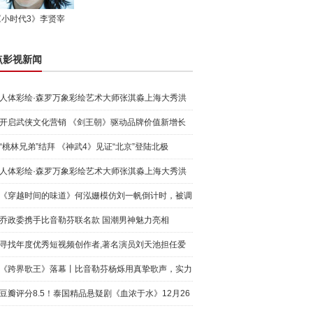
《小时代3》李贤宰
点影视新闻
人体彩绘·森罗万象彩绘艺术大师张淇淼上海大秀洪
荒宇宙
开启武侠文化营销 《剑王朝》驱动品牌价值新增长
“桃林兄弟”结拜 《神武4》见证“北京”登陆北极
人体彩绘·森罗万象彩绘艺术大师张淇淼上海大秀洪
荒宇宙
《穿越时间的味道》何泓姗模仿刘一帆倒计时，被调
侃“学人
乔政委携手比音勒芬联名款 国潮男神魅力亮相
寻找年度优秀短视频创作者,著名演员刘天池担任爱
奇艺号"奇
《跨界歌王》落幕丨比音勒芬杨烁用真挚歌声，实力
圈粉!
豆瓣评分8.5！泰国精品悬疑剧《血浓于水》12月26