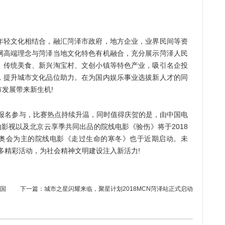
轻文化相结合，融汇菏泽市政府，地方企业，业界民间等资
网高端理念与菏泽当地文化特色有机融合，充分展示菏泽人民
、传统美食、新兴淘宝村、文创小镇等特色产业，吸引名企投
，提升城市文化品位助力。在为国内娱乐事业选拔新人才的同
发展带来新生机!
名参与，比赛热点持续升温，同时值得庆贺的是，由中国电
纳影视以及北京云享季共同出品的院线电影《验伤》将于2018
京冬奥会为主的院线电影《走过生命的寒冬》也于近期启动。未
多精彩活动，为社会精神文明建设注入新活力!
国
下一篇：
城市之星闪耀来临，聚星计划2018MCN菏泽站正式启动