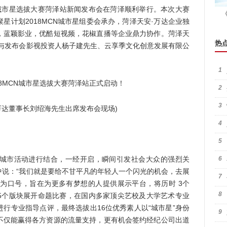
N城市星选拔大赛菏泽站新闻发布会在菏泽顺利举行。本次大赛
星计划2018MCN城市星组委会承办，菏泽天安·万达企业独
，蓝颖影业，优酷短视频，花椒直播等企业鼎力协作。菏泽天
热
，与发布会影视投资人杨子建先生、云享季文化创意发展有限公
1
2
3
达董事长刘绍海先生出席发布会现场)
4
5
市活动进行结合，一经开启，瞬间引发社会大众的强烈关
6
中说：“我们就是要给不甘平凡的年轻人一个闪光的机会，去展
7
”为口号，旨在为更多有梦想的人提供展示平台，将历时 3个
8
5个版块展开命题比赛，在国内多家顶尖艺校及大学艺术专业
行专业指导点评，最终选拔出16位优秀素人以“城市星”身份
9
不仅能赢得各方资源的流量支持，更有机会签约经纪公司出道