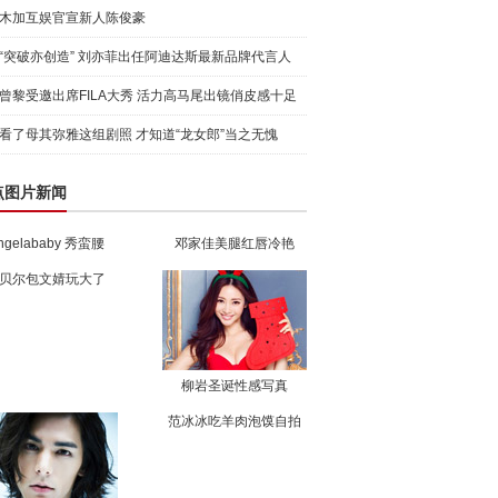
木加互娱官宣新人陈俊豪
“突破亦创造” 刘亦菲出任阿迪达斯最新品牌代言人
引爆
曾黎受邀出席FILA大秀 活力高马尾出镜俏皮感十足
看了母其弥雅这组剧照 才知道“龙女郎”当之无愧
点图片新闻
ngelababy 秀蛮腰
邓家佳美腿红唇冷艳
贝尔包文婧玩大了
柳岩圣诞性感写真
范冰冰吃羊肉泡馍自拍