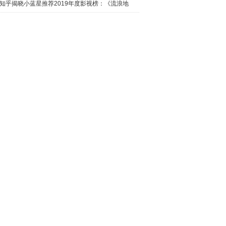
日西瓜视
知乎揭晓小蓝星推荐2019年度影视榜：《流浪地
球》最热