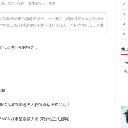
 来源：
东方娱乐网
责任编辑：小星星
2
3
短视频与城市活动进行结合，一经开启，瞬间引发社会大众的强
4
辞中说：“我们就是要给不甘平凡的年轻人一个闪光的机会，去展
5
次活动进行实时报导，
热
，
A
包
加!
MCN城市星选拔大赛·菏泽站正式启动)