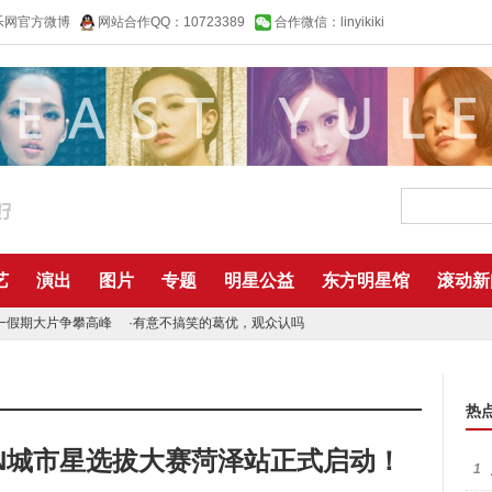
乐网官方微博
网站合作QQ：10723389
合作微信：linyikiki
艺
演出
图片
专题
明星公益
东方明星馆
滚动新
一假期大片争攀高峰
·
有意不搞笑的葛优，观众认吗
热
MCN城市星选拔大赛菏泽站正式启动！
1