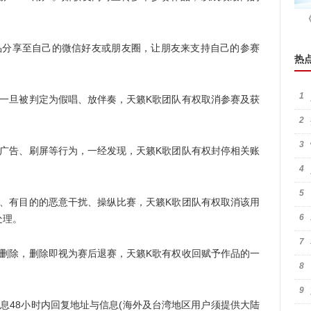
分享至自己的微信好友或朋友圈，让朋友来支持自己的参赛
热
1
旦被判定为假唱、放伴奏，天籁K歌团队有权取消参赛及获
2
3
告、刷屏等行为，一经发现，天籁K歌团队有权封停相关账
4
5
有目的的恶意干扰、操纵比赛，天籁K歌团队有权取消该用
6
处理。
7
除，删除即视为赛后退赛，天籁K歌有权收回赋予作品的一
8
9
48小时内回复地址与信息(海外及台湾地区用户须提供大陆