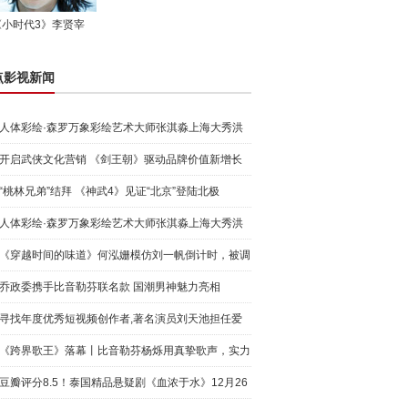
《小时代3》李贤宰
点影视新闻
人体彩绘·森罗万象彩绘艺术大师张淇淼上海大秀洪
荒宇宙
开启武侠文化营销 《剑王朝》驱动品牌价值新增长
“桃林兄弟”结拜 《神武4》见证“北京”登陆北极
人体彩绘·森罗万象彩绘艺术大师张淇淼上海大秀洪
荒宇宙
《穿越时间的味道》何泓姗模仿刘一帆倒计时，被调
侃“学人
乔政委携手比音勒芬联名款 国潮男神魅力亮相
寻找年度优秀短视频创作者,著名演员刘天池担任爱
奇艺号"奇
《跨界歌王》落幕丨比音勒芬杨烁用真挚歌声，实力
圈粉!
豆瓣评分8.5！泰国精品悬疑剧《血浓于水》12月26