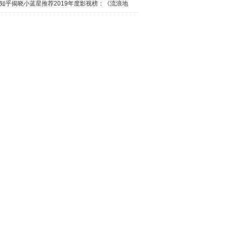
日西瓜视
知乎揭晓小蓝星推荐2019年度影视榜：《流浪地
球》最热