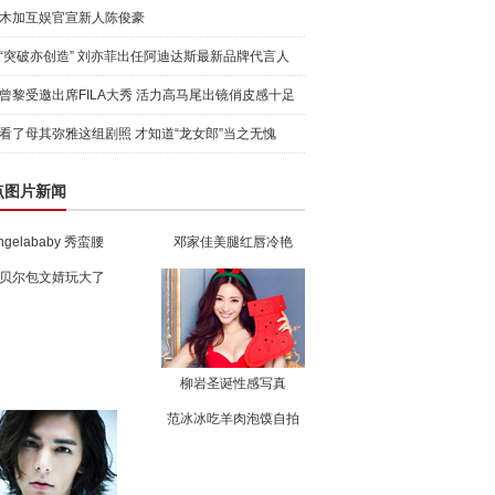
木加互娱官宣新人陈俊豪
“突破亦创造” 刘亦菲出任阿迪达斯最新品牌代言人
引爆
曾黎受邀出席FILA大秀 活力高马尾出镜俏皮感十足
看了母其弥雅这组剧照 才知道“龙女郎”当之无愧
点图片新闻
ngelababy 秀蛮腰
邓家佳美腿红唇冷艳
贝尔包文婧玩大了
柳岩圣诞性感写真
范冰冰吃羊肉泡馍自拍