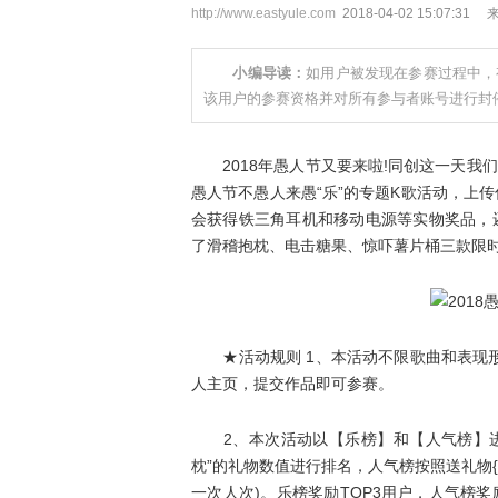
http://www.eastyule.com
2018-04-02 15:07
小编导读：
如用户被发现在参赛过程中，
该用户的参赛资格并对所有参与者账号进行封
2018年愚人节又要来啦!同创这一天我们
愚人节不愚人来愚“乐”的专题K歌活动，上
会获得铁三角耳机和移动电源等实物奖品，
了滑稽抱枕、电击糖果、惊吓薯片桶三款限
★活动规则 1、本活动不限歌曲和表现形
人主页，提交作品即可参赛。
2、本次活动以【乐榜】和【人气榜】进行
枕”的礼物数值进行排名，人气榜按照送礼物
一次人次)。乐榜奖励TOP3用户，人气榜