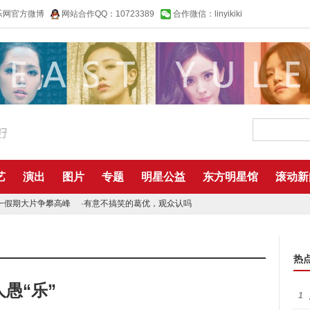
乐网官方微博
网站合作QQ：10723389
合作微信：linyikiki
艺
演出
图片
专题
明星公益
东方明星馆
滚动新
一假期大片争攀高峰
·
有意不搞笑的葛优，观众认吗
热
人愚“乐”
1