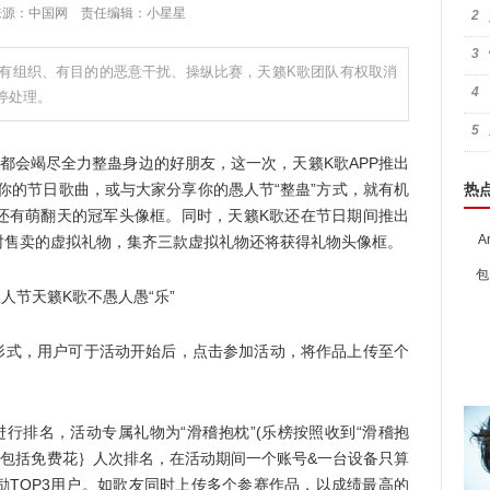
:31 来源：中国网 责任编辑：小星星
2
3
有组织、有目的的恶意干扰、操纵比赛，天籁K歌团队有权取消
4
停处理。
5
都会竭尽全力整蛊身边的好朋友，这一次，天籁K歌APP推出
传你的节日歌曲，或与大家分享你的愚人节“整蛊”方式，就有机
热
还有萌翻天的冠军头像框。同时，天籁K歌还在节日期间推出
A
时售卖的虚拟礼物，集齐三款虚拟礼物还将获得礼物头像框。
包
式，用户可于活动开始后，点击参加活动，将作品上传至个
排名，活动专属礼物为“滑稽抱枕”(乐榜按照收到“滑稽抱
{包括免费花｝人次排名，在活动期间一个账号&一台设备只算
奖励TOP3用户。如歌友同时上传多个参赛作品，以成绩最高的