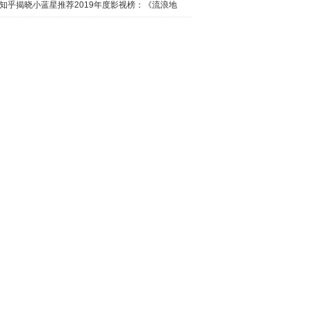
日西瓜视
知乎揭晓小蓝星推荐2019年度影视榜：《流浪地
球》最热