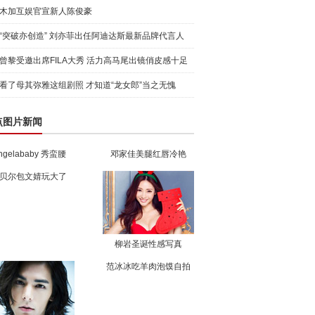
木加互娱官宣新人陈俊豪
“突破亦创造” 刘亦菲出任阿迪达斯最新品牌代言人
引爆
曾黎受邀出席FILA大秀 活力高马尾出镜俏皮感十足
看了母其弥雅这组剧照 才知道“龙女郎”当之无愧
点图片新闻
ngelababy 秀蛮腰
邓家佳美腿红唇冷艳
贝尔包文婧玩大了
柳岩圣诞性感写真
范冰冰吃羊肉泡馍自拍