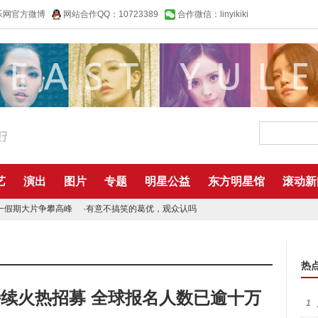
乐网官方微博
网站合作QQ：10723389
合作微信：linyikiki
艺
演出
图片
专题
明星公益
东方明星馆
滚动新
一假期大片争攀高峰
·
有意不搞笑的葛优，观众认吗
热
续火热招募 全球报名人数已逾十万
1