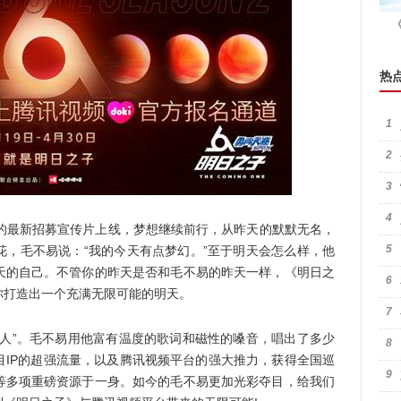
热
1
2
3
4
最新招募宣传片上线，梦想继续前行，从昨天的默默无名，
5
花，毛不易说：“我的今天有点梦幻。”至于明天会怎么样，他
天的自己。不管你的昨天是否和毛不易的昨天一样，《明日之
6
你打造出一个充满无限可能的明天。
7
”。毛不易用他富有温度的歌词和磁性的嗓音，唱出了多少
8
目IP的超强流量，以及腾讯视频平台的强大推力，获得全国巡
9
等多项重磅资源于一身。如今的毛不易更加光彩夺目，给我们