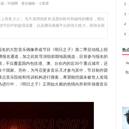
:21 来源：中国网 责任编辑：小星星
2
3
界上有多少人”。毛不易用他富有温度的歌词和磁性的嗓音，唱出
4
借节目IP的超强流量，以及腾讯视频平台的强大推力，获得全国
5
X冠名的大型音乐偶像养成节目《明日之子》第二季启动线上招
热
及微博报名通道，加之此前导演组前期地面挑选，目前参与报名的
阔，不仅覆盖国内包括港、澳、台在内的近30个重点城市，还
A
多个国家。另外，为号召更多音乐天才参与其中，节目制作团
包
重点音乐院校和培训机构进行搜索，希望能挖掘未被世人发现
热进行中，《明日之子》正用如火般的热情向所有怀揣着音乐