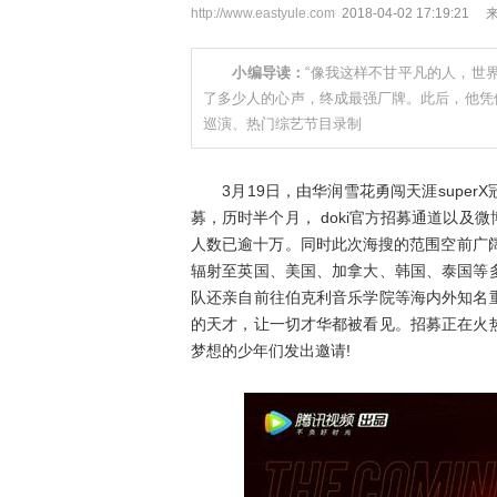
http://www.eastyule.com
2018-04-02 17:19
小编导读：
“像我这样不甘平凡的人，世
了多少人的心声，终成最强厂牌。此后，他凭
巡演、热门综艺节目录制
3月19日，由华润雪花勇闯天涯super
募，历时半个月， doki官方招募通道以
人数已逾十万。同时此次海搜的范围空前广
辐射至英国、美国、加拿大、韩国、泰国等
队还亲自前往伯克利音乐学院等海内外知名
的天才，让一切才华都被看见。招募正在火
梦想的少年们发出邀请!