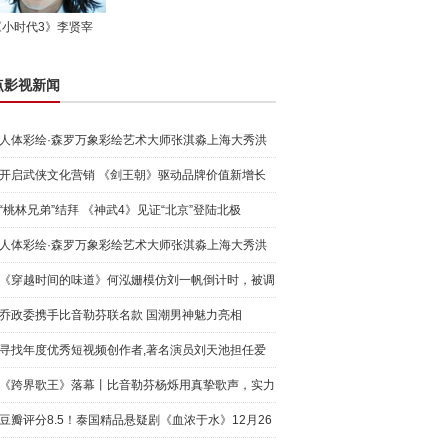
《小时代3》李贤宰
点影视新闻
人体彩绘·森罗万象彩绘艺术大师张淇淼上海大秀洪
荒宇宙
开启武侠文化营销 《剑王朝》驱动品牌价值新增长
“桃林兄弟”结拜 《神武4》见证“北京”登陆北极
人体彩绘·森罗万象彩绘艺术大师张淇淼上海大秀洪
荒宇宙
《穿越时间的味道》何泓姗模仿刘一帆倒计时，被调
侃“学人
乔政委携手比音勒芬联名款 国潮男神魅力亮相
寻找年度优秀短视频创作者,著名演员刘天池担任爱
奇艺号"奇
《跨界歌王》落幕丨比音勒芬杨烁用真挚歌声，实力
圈粉!
豆瓣评分8.5！泰国精品悬疑剧《血浓于水》12月26