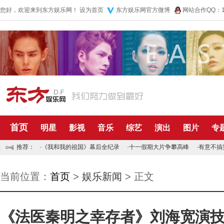
您好，欢迎来到东方娱乐网！
设为首页
东方娱乐网官方微博
网站合作QQ：10
首页
明星
影视
音乐
综艺
演出
图片
专
推荐：
·
《我和我的祖国》幕后全纪录
·
十一假期大片争攀高峰
·
有意不搞
当前位置：
首页
>
娱乐新闻
> 正文
《法医秦明之幸存者》刘海宽演