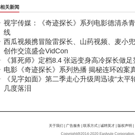
相关新闻
视宇传媒：《奇迹探长》系列电影德清杀
线
西瓜视频携冒险雷探长、山药视频、麦小
创作交流盛会VidCon
《算死师》定档8.4 张远变身高冷探长做足
电影《奇迹探长》系列热播 揭秘连环凶案
《见字如面》第二季走心升级周迅读“太平
几度落泪
关于我们
|
广告服务
|
联系方式
|
诚聘英才
|
版权声明
|
Copyright@2014-2020 Eastyule Corporation,