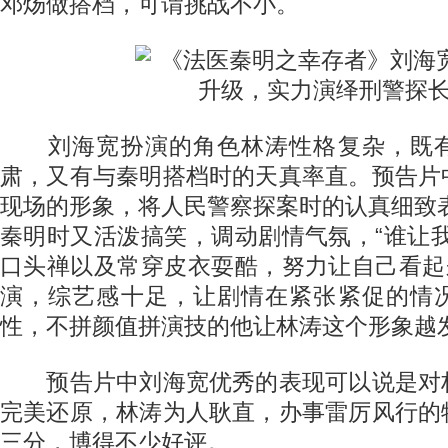
邓炀做搭档，可谓挑战不小。
刘海宽扮演的角色林涛性格复杂，既有
肃，又有与秦明搭档时的天真率直。预告片
现场的形象，将人民警察探案时的认真细致
秦明时又活泼搞笑，调动剧情气氛，“谁让
口头禅以及常穿皮衣耍酷，努力让自己看起
演，综艺感十足，让剧情在紧张紧促的情
性，不拼颜值拼演技的他让林涛这个形象越
预告片中刘海宽优秀的表现可以说是对
完美还原，林涛为人耿直，办事雷厉风行的
三分，博得不少好评。