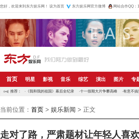
您好，欢迎来到东方娱乐网！
设为首页
东方娱乐网官方微博
网站合作QQ：10
首页
明星
影视
音乐
综艺
演出
图片
专
推荐：
·
《我和我的祖国》幕后全纪录
·
十一假期大片争攀高峰
·
有意不搞
当前位置：
首页
>
娱乐新闻
> 正文
走对了路，严肃题材让年轻人喜