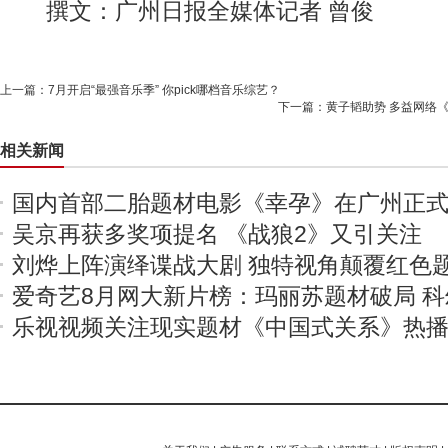
撰文：广州日报全媒体记者 曾俊
上一篇：
7月开启“最强音乐季” 你pick哪档音乐综艺？
下一篇：
黄子韬助势 多益网络
相关新闻
国内首部二胎题材电影《幸孕》在广州正
吴京再获多奖项提名 《战狼2》又引关注
刘烨上阵演绎谍战大剧 独特视角颠覆红色
爱奇艺8月网大新片榜：玛丽苏题材破局 
乐视视频关注现实题材《中国式关系》热