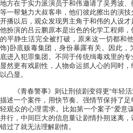
地方在于实力派演员于和伟邀请了吴秀波、
等一帮魅力大叔客串，他们彼此擦出的演技
开播以后，观众发现男主角于和伟的人设才
他扮演的吕云鹏原本是出色的化学工程师，
的平静生活完全被打破，原来这一切都和他
饰)卧底贩毒集团，身份暴露有关。因此，
底进入犯罪集团。不同于传统缉毒戏里的专
显然更有戏剧性，人物命运抓人心的同时，
以凸显。
《青春警事》则让刑侦剧变得更“年轻活泼
描述一个案件，用快节奏、强情节保持了足
轻观众的心理需求。比如第一个案子“爱意
并行，中间巨大的信息量让剧情扑朔迷离，
错过了就无法理解剧情。