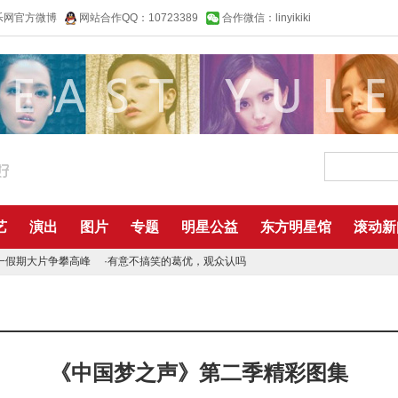
乐网官方微博
网站合作QQ：10723389
合作微信：linyikiki
艺
演出
图片
专题
明星公益
东方明星馆
滚动新
一假期大片争攀高峰
·
有意不搞笑的葛优，观众认吗
《中国梦之声》第二季精彩图集