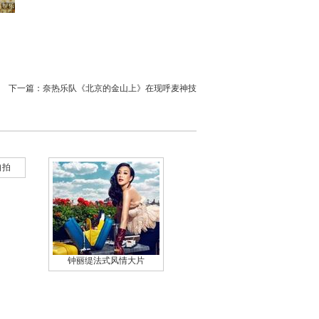
下一篇：
奈热乐队《北京的金山上》在现呼麦神技
自拍
钟丽缇法式风情大片