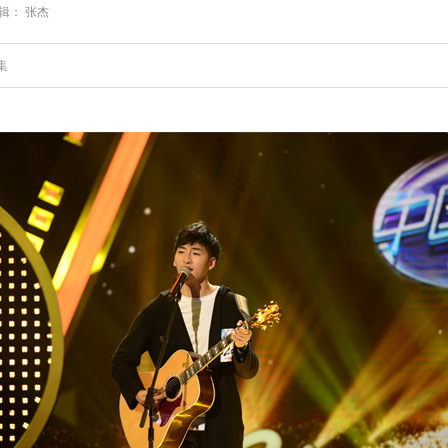
： 张杰
集