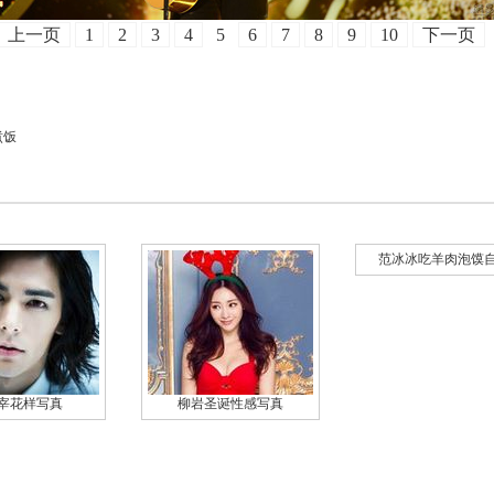
上一页
1
2
3
4
5
6
7
8
9
10
下一页
煮饭
范冰冰吃羊肉泡馍
宰花样写真
柳岩圣诞性感写真