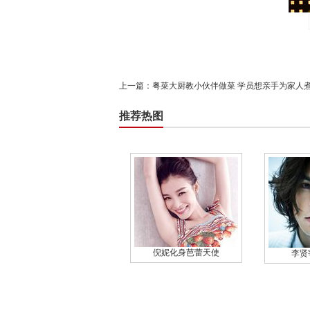
上一篇：
粤菜大厨教小伙伴做菜 学员想亲手为家人
推荐热图
倪妮化身芭蕾天使
李贤