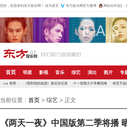
您好，欢迎来到东方娱乐网！
设为首页
东方娱乐网官方微博
网站合作QQ：10
首页
明星
影视
音乐
综艺
演出
图片
专
推荐：
·
《我和我的祖国》幕后全纪录
·
十一假期大片争攀高峰
·
有意不搞
当前位置：
首页
>
综艺
> 正文
《两天一夜》中国版第二季将播 