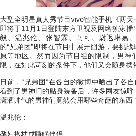
大型全明星真人秀节目vivo智能手机《两
即将于11月1日登陆东方卫视及网络独家
毅、温兆伦、张智霖、马可、尉迟琳嘉
的“兄弟团”即将在节目中展开囧游，要挑
原等地区。然而因为节目组的限制，男神
限，在如此苛刻的条件下，他们又会随身携
日前，“兄弟团”在各自的微博中晒出了各自
看到了男神门的贴身装备后，许多网友惊呼
潇洒帅气的男神们竟然会用哪些奇葩的东西
温兆伦：
孕妇抱枕成睡眠伴侣