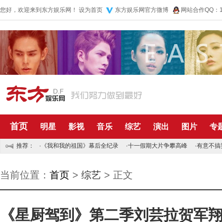
您好，欢迎来到东方娱乐网！
设为首页
东方娱乐网官方微博
网站合作QQ：10
首页
明星
影视
音乐
综艺
演出
图片
专
推荐：
·
《我和我的祖国》幕后全纪录
·
十一假期大片争攀高峰
·
有意不搞
当前位置：
首页
>
综艺
> 正文
《星厨驾到》第二季刘芸拉贺军翔