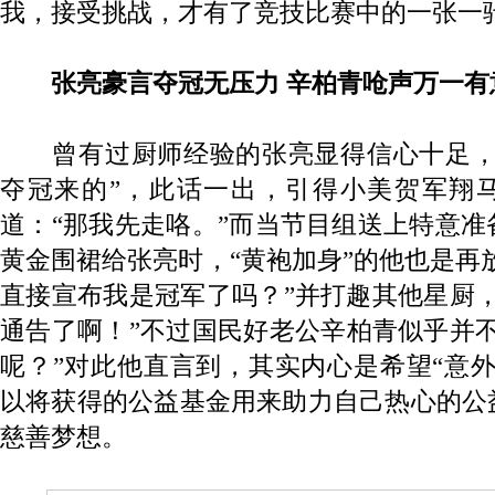
我，接受挑战，才有了竞技比赛中的一张一
张亮豪言夺冠无压力 辛柏青呛声万一有
曾有过厨师经验的张亮显得信心十足，
夺冠来的”，此话一出，引得小美贺军翔马
道：“那我先走咯。”而当节目组送上特意
黄金围裙给张亮时，“黄袍加身”的他也是再放
直接宣布我是冠军了吗？”并打趣其他星厨
通告了啊！”不过国民好老公辛柏青似乎并
呢？”对此他直言到，其实内心是希望“意
以将获得的公益基金用来助力自己热心的公
慈善梦想。