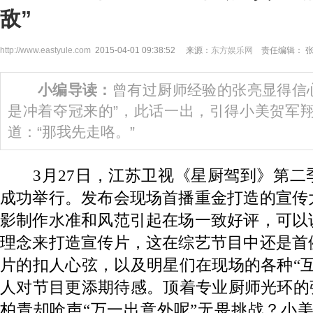
敌”
http://www.eastyule.com
2015-04-01 09:38:52 来源：
东方娱乐网
责任编辑： 
小编导读：
曾有过厨师经验的张亮显得信
是冲着夺冠来的”，此话一出，引得小美贺军翔
道：“那我先走咯。”
3月27日，江苏卫视《星厨驾到》第二
成功举行。发布会现场首播重金打造的宣传
影制作水准和风范引起在场一致好评，可以
理念来打造宣传片，这在综艺节目中还是首
片的扣人心弦，以及明星们在现场的各种“
人对节目更添期待感。顶着专业厨师光环的
柏青却呛声“万一出意外呢”无畏挑战？小