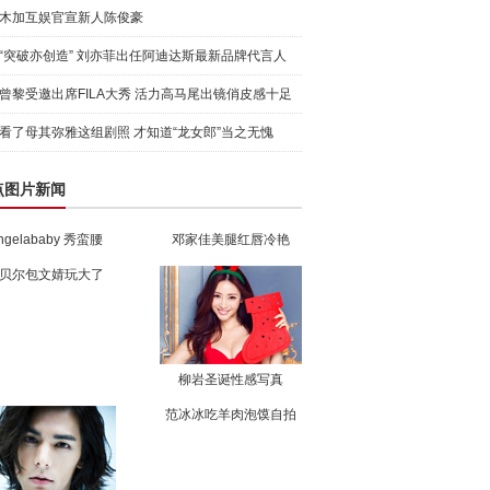
木加互娱官宣新人陈俊豪
“突破亦创造” 刘亦菲出任阿迪达斯最新品牌代言人
引爆
曾黎受邀出席FILA大秀 活力高马尾出镜俏皮感十足
看了母其弥雅这组剧照 才知道“龙女郎”当之无愧
点图片新闻
ngelababy 秀蛮腰
邓家佳美腿红唇冷艳
贝尔包文婧玩大了
柳岩圣诞性感写真
范冰冰吃羊肉泡馍自拍