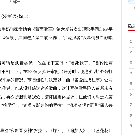
(沙宝亮揭面)
热
奶独家赞助的《蒙面歌王》第六期首次出现歌手同台PK平
，4位歌手共同进入第二轮比赛，而“流浪者”以温情独白献唱
1
2
3
可谓是跌宕起伏，他在场下直呼：“虐死我了。”首轮比赛
力不相上下，在300位大众评审做出评分时，竟意外以147分打
4
现平票的情况。节目组临时决定以一曲《当爱已成往事》让两
5
合作过、也从没排练过这首歌曲，这让两位歌手陷入前所未有
6
后，再次折服现场观众，猜评团集体提议，让他们同时进入第
7
摘星怪”、“追着光影奔跑的罗拉”、“流浪者”和“野草”四人共
8
9
怪”和新晋女神“罗拉”，《蝶》、《追梦人》、《蓝莲花》