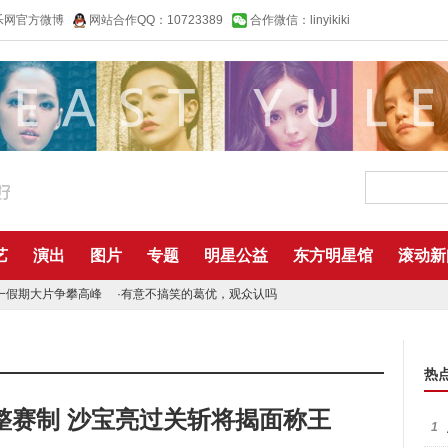
乐网官方微博
网站合作QQ：10723389
合作微信：linyikiki
艺
演出
图片
专题
明星公益
东方明星馆
滚动新
一假期大片争攀高峰
·
有意不搞笑的葛优，观众认吗
热
整赛制 沙宝亮过关斩将揭面称王
1