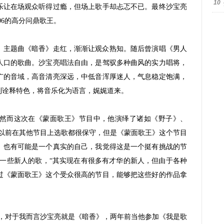
10
乐让在场观众听得过瘾，但场上歌手却忐忑不已。最终沙宝亮
06的高分问鼎歌王。
》主题曲《暗香》走红，渐渐让观众熟知。随后曾演唱《男人
人口的歌曲。沙宝亮唱法自由，是驾驭多种曲风的实力唱将，
广的音域，高音清亮深远，中低音浑厚迷人，气息稳定饱满，
到诠释特色，将音乐化为语言，娓娓道来。
而这次在《蒙面歌王》节目中，他演绎了诸如《野子》、
“以前在其他节目上选歌都很保守，但是《蒙面歌王》这个节目
。也有可能是一个真实的自己，我觉得这是一个挺有挑战的节
唱一些新人的歌，“其实现在有很多有才华的新人，但由于各种
过《蒙面歌王》这个受众很高的节目，能够把这些好的作品拿
对于我而言沙宝亮就是《暗香》，两年前当他参加《我是歌