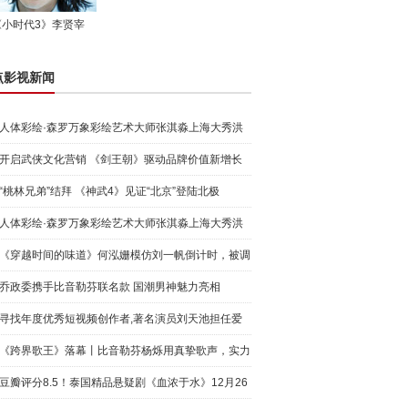
《小时代3》李贤宰
点影视新闻
人体彩绘·森罗万象彩绘艺术大师张淇淼上海大秀洪
荒宇宙
开启武侠文化营销 《剑王朝》驱动品牌价值新增长
“桃林兄弟”结拜 《神武4》见证“北京”登陆北极
人体彩绘·森罗万象彩绘艺术大师张淇淼上海大秀洪
荒宇宙
《穿越时间的味道》何泓姗模仿刘一帆倒计时，被调
侃“学人
乔政委携手比音勒芬联名款 国潮男神魅力亮相
寻找年度优秀短视频创作者,著名演员刘天池担任爱
奇艺号"奇
《跨界歌王》落幕丨比音勒芬杨烁用真挚歌声，实力
圈粉!
豆瓣评分8.5！泰国精品悬疑剧《血浓于水》12月26