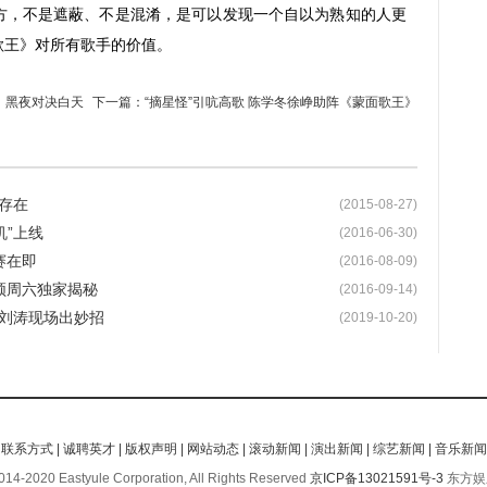
方，不是遮蔽、不是混淆，是可以发现一个自以为熟知的人更
歌王》对所有歌手的价值。
顾：黑夜对决白天
下一篇：
“摘星怪”引吭高歌 陈学冬徐峥助阵《蒙面歌王》
存在
(2015-08-27)
机”上线
(2016-06-30)
赛在即
(2016-08-09)
频周六独家揭秘
(2016-09-14)
”刘涛现场出妙招
(2019-10-20)
|
联系方式
|
诚聘英才
|
版权声明
|
网站动态
|
滚动新闻
|
演出新闻
|
综艺新闻
|
音乐新闻
14-2020 Eastyule Corporation, All Rights Reserved
京ICP备13021591号-3
东方娱