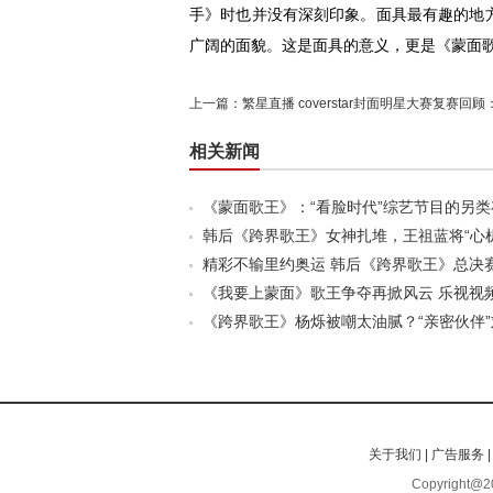
手》时也并没有深刻印象。面具最有趣的地
广阔的面貌。这是面具的意义，更是《蒙面
上一篇：
繁星直播 coverstar封面明星大赛复赛回
相关新闻
《蒙面歌王》：“看脸时代”综艺节目的另类
韩后《跨界歌王》女神扎堆，王祖蓝将“心
精彩不输里约奥运 韩后《跨界歌王》总决
《我要上蒙面》歌王争夺再掀风云 乐视视
《跨界歌王》杨烁被嘲太油腻？“亲密伙伴
关于我们
|
广告服务
Copyright@20