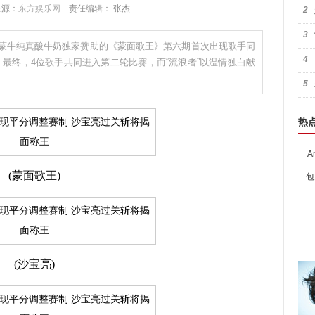
 来源：
东方娱乐网
责任编辑： 张杰
2
3
蒙牛纯真酸牛奶独家赞助的《蒙面歌王》第六期首次出现歌手同
4
最终，4位歌手共同进入第二轮比赛，而“流浪者”以温情独白献
5
热
A
(蒙面歌王)
包
(沙宝亮)