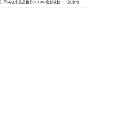
日西瓜视
知乎揭晓小蓝星推荐2019年度影视榜：《流浪地
球》最热