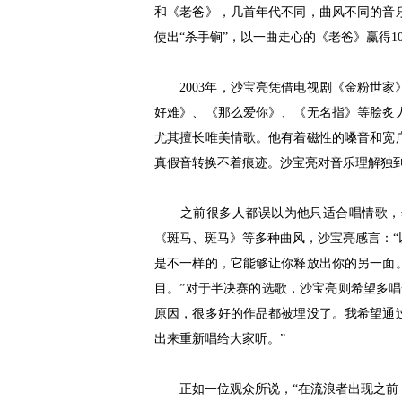
和《老爸》，几首年代不同，曲风不同的音
使出“杀手锏”，以一曲走心的《老爸》赢得1
2003年，沙宝亮凭借电视剧《金粉世家
好难》、《那么爱你》、《无名指》等脍炙
尤其擅长唯美情歌。他有着磁性的嗓音和宽
真假音转换不着痕迹。沙宝亮对音乐理解独
之前很多人都误以为他只适合唱情歌，然
《斑马、斑马》等多种曲风，沙宝亮感言：
是不一样的，它能够让你释放出你的另一面
目。”对于半决赛的选歌，沙宝亮则希望多
原因，很多好的作品都被埋没了。我希望通
出来重新唱给大家听。”
正如一位观众所说，“在流浪者出现之前，