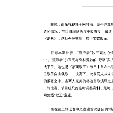
昨晚，由乐视视频全网独播、蒙牛纯真酸牛
票的情况，节目组现场两度更改赛制，最终
《老爸》，感动全场落泪，获得荣耀揭面。
回顾本期比赛，“流浪者”沙宝亮的心情
中，“流浪者”沙宝亮与身材曼妙的“野草”实
成平手。这也是《蒙面歌王》节目中首次出
位歌手自由飙歌，一决高下。此前两人从未
的紧张之中。当两人完美的将这首歌演绎之
二轮比赛。节目组只好临时调整赛制，最终，“
同角逐“歌王”宝座。
而在第二轮比赛中又遭遇首次登台的“摘星