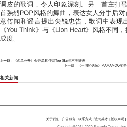
调皮的歌词，令人印象深刻。另一首主打歌《Yo
首强烈POP风格的舞曲，表达女人分手后
意传闻和谣言提出尖锐忠告，歌词中表现
《You Think》与《Lion Heart》风格
成度。
上一篇：
《名单公开》金秀贤,即使是Top Star也不失谦虚
下一篇：
《一周的偶像》MAMAMOO玟星长
相关新闻
关于我们
|
广告服务
|
联系方式
|
诚聘英才
|
版权声明
|
Copyright@2014-2020 Eastyule Corporation,