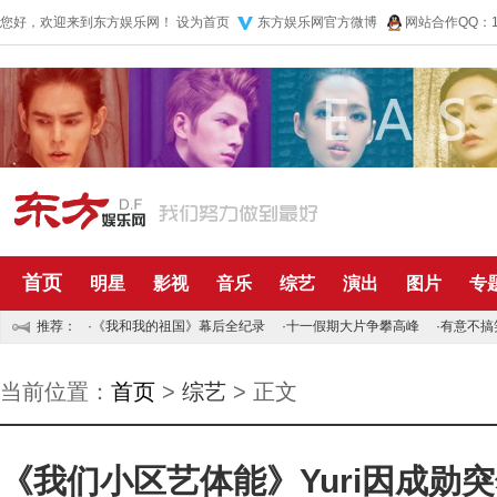
您好，欢迎来到东方娱乐网！
设为首页
东方娱乐网官方微博
网站合作QQ：10
首页
明星
影视
音乐
综艺
演出
图片
专
推荐：
·
《我和我的祖国》幕后全纪录
·
十一假期大片争攀高峰
·
有意不搞
当前位置：
首页
>
综艺
> 正文
《我们小区艺体能》Yuri因成勋突然S