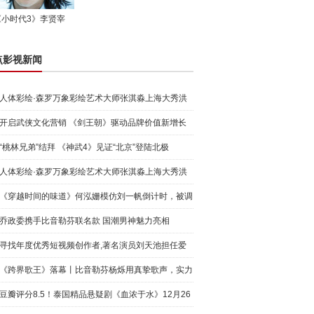
《小时代3》李贤宰
点影视新闻
人体彩绘·森罗万象彩绘艺术大师张淇淼上海大秀洪
荒宇宙
开启武侠文化营销 《剑王朝》驱动品牌价值新增长
“桃林兄弟”结拜 《神武4》见证“北京”登陆北极
人体彩绘·森罗万象彩绘艺术大师张淇淼上海大秀洪
荒宇宙
《穿越时间的味道》何泓姗模仿刘一帆倒计时，被调
侃“学人
乔政委携手比音勒芬联名款 国潮男神魅力亮相
寻找年度优秀短视频创作者,著名演员刘天池担任爱
奇艺号"奇
《跨界歌王》落幕丨比音勒芬杨烁用真挚歌声，实力
圈粉!
豆瓣评分8.5！泰国精品悬疑剧《血浓于水》12月26