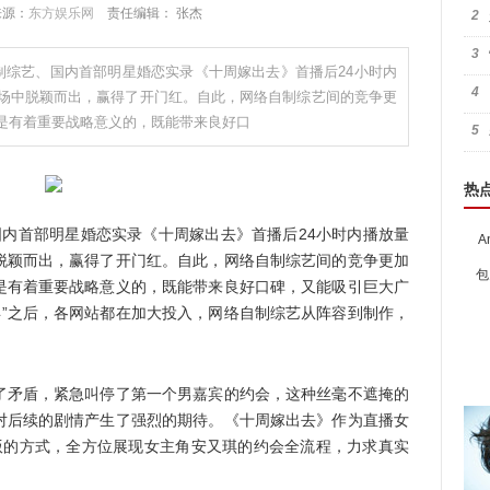
 来源：
东方娱乐网
责任编辑： 张杰
2
3
制综艺、国内首部明星婚恋实录《十周嫁出去》首播后24小时内
4
场中脱颖而出，赢得了开门红。自此，网络自制综艺间的竞争更
是有着重要战略意义的，既能带来良好口
5
热
首部明星婚恋实录《十周嫁出去》首播后24小时内播放量
A
脱颖而出，赢得了开门红。自此，网络自制综艺间的竞争更加
包
是有着重要战略意义的，既能带来良好口碑，又能吸引巨大广
元年”之后，各网站都在加大投入，网络自制综艺从阵容到制作，
矛盾，紧急叫停了第一个男嘉宾的约会，这种丝毫不遮掩的
对后续的剧情产生了强烈的期待。《十周嫁出去》作为直播女
版的方式，全方位展现女主角安又琪的约会全流程，力求真实