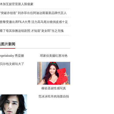
木加互娱官宣新人陈俊豪
“突破亦创造” 刘亦菲出任阿迪达斯最新品牌代言人
引爆
曾黎受邀出席FILA大秀 活力高马尾出镜俏皮感十足
看了母其弥雅这组剧照 才知道“龙女郎”当之无愧
点图片新闻
ngelababy 秀蛮腰
邓家佳美腿红唇冷艳
贝尔包文婧玩大了
柳岩圣诞性感写真
范冰冰吃羊肉泡馍自拍