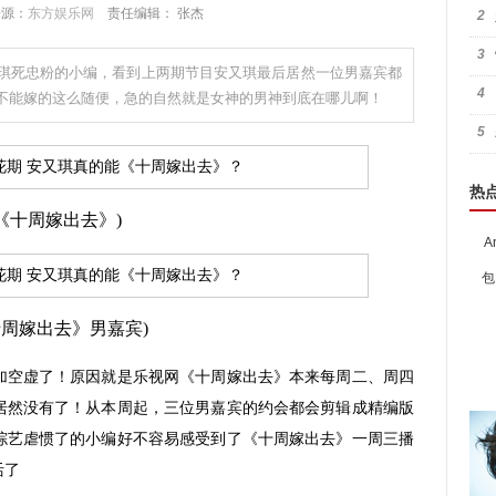
 来源：
东方娱乐网
责任编辑： 张杰
2
3
琪死忠粉的小编，看到上两期节目安又琪最后居然一位男嘉宾都
4
不能嫁的这么随便，急的自然就是女神的男神到底在哪儿啊！
5
热
(《十周嫁出去》)
A
包
十周嫁出去》男嘉宾)
空虚了！原因就是乐视网《十周嫁出去》本来每周二、周四
居然没有了！从本周起，三位男嘉宾的约会都会剪辑成精编版
综艺虐惯了的小编好不容易感受到了《十周嫁出去》一周三播
活了