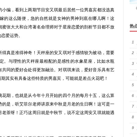
小编，看到上两期节目安又琪最后居然一位男嘉宾都没选真
嫁的这么随便，急的自然就是女神的男神到底在哪儿啊！这
热
闺蜜张大大和台湾著名命理师对于星座恋爱的剖析节目都不放
的恋爱运势。
1
得真是准得神奇！天秤座的安又琪对于感情较为被动，需要
2
定。与理性的天秤座最相配的是感性的水象星座，比如水瓶
3
有共同的爱好会处得更加融洽。对琪琪来说，爱好音乐具有艺
4
两期其实有具备这些特质的男嘉宾，可能就是差点火花吧！
5
花期，也就是从今年十月开始的四个月的每月十五，这么算
6
势的是，听艾菲尔老师讲原来中秋是月老的生日啊！这可是一
7
月老茶呀！正巧这周日就是中秋节，说不定这周安又琪就能遇
8
9