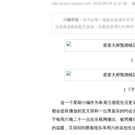
http://www.eastyule.com
2015-09-25 11:47:36
小编导读：
作为从第一届超女就成为安又
没选真是既欣慰又捉急，欣慰的是我们女神可
(《
这一个星期小编作为单身汪感觉生活更加
都会提前播放的安又琪和一位男嘉宾的约会
于每周六晚二十一点在乐视网播出。被周播
的温暖，又得回到掰着指头等周六的哀怨生