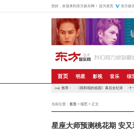
您好，欢迎来到东方娱乐网！
设为首页
东方娱
首页
明星
影视
音乐
综
推荐：
·
《我和我的祖国》幕后全纪录
·
十
当前位置：
首页
>
综艺
> 正文
星座大师预测桃花期 安