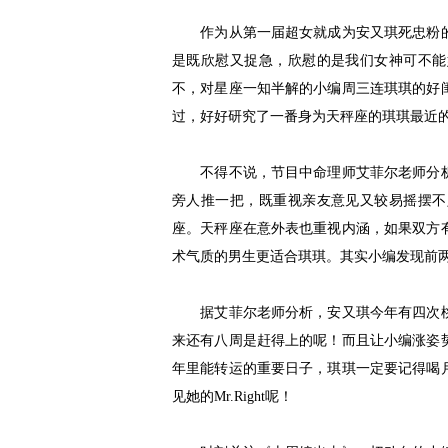
作为从第一届超女就成为安又琪死忠粉的
是既欣慰又捉急，欣慰的是我们女神可不能
不，对星座一知半解的小编周三连琪琪的好
过，好好研究了一番身为天秤座的琪琪最近
不得不说，节目中命理师艾菲尔老师分析
旁人推一把，既重视亲友意见又较易摇摆不
座。天秤座在意外表也重视内涵，如果双方
术气质的男生更适合琪琪。其实小编发现前
据艾菲尔老师分析，安又琪今年有四次桃
来还有八周是赶得上的呢！而且让小编涨姿
年里能转运的重要日子，琪琪一定要记得喝
见她的Mr.Right呢！