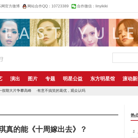
乐网官方微博
网站合作QQ：10723389
合作微信：linyikiki
艺
演出
图片
专题
明星公益
东方明星馆
滚动新
一假期大片争攀高峰
·
有意不搞笑的葛优，观众认吗
热
又琪真的能《十周嫁出去》？
1