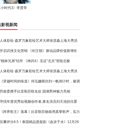
《小时代3》李贤宰
点影视新闻
人体彩绘·森罗万象彩绘艺术大师张淇淼上海大秀洪
荒宇宙
开启武侠文化营销 《剑王朝》驱动品牌价值新增长
“桃林兄弟”结拜 《神武4》见证“北京”登陆北极
人体彩绘·森罗万象彩绘艺术大师张淇淼上海大秀洪
荒宇宙
《穿越时间的味道》何泓姗模仿刘一帆倒计时，被调
侃“学人
乔政委携手比音勒芬联名款 国潮男神魅力亮相
寻找年度优秀短视频创作者,著名演员刘天池担任爱
奇艺号"奇
《跨界歌王》落幕丨比音勒芬杨烁用真挚歌声，实力
圈粉!
豆瓣评分8.5！泰国精品悬疑剧《血浓于水》12月26