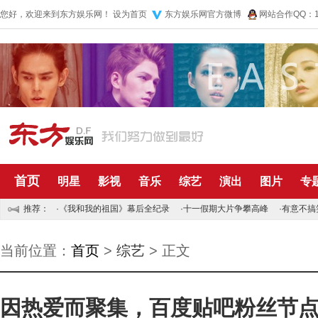
您好，欢迎来到东方娱乐网！
设为首页
东方娱乐网官方微博
网站合作QQ：10
首页
明星
影视
音乐
综艺
演出
图片
专
推荐：
·
《我和我的祖国》幕后全纪录
·
十一假期大片争攀高峰
·
有意不搞
当前位置：
首页
>
综艺
> 正文
因热爱而聚集，百度贴吧粉丝节