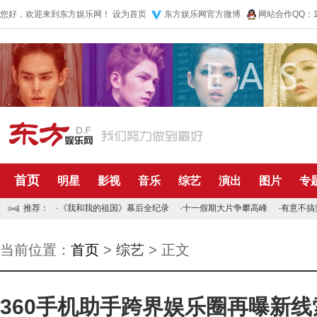
您好，欢迎来到东方娱乐网！
设为首页
东方娱乐网官方微博
网站合作QQ：10
首页
明星
影视
音乐
综艺
演出
图片
专
推荐：
·
《我和我的祖国》幕后全纪录
·
十一假期大片争攀高峰
·
有意不搞
当前位置：
首页
>
综艺
> 正文
360手机助手跨界娱乐圈再曝新线索